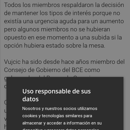
Todos los miembros respaldaron la decisión
de mantener los tipos de interés porque no
existía una urgencia aguda para un aumento
pero algunos miembros no se hubieran
opuesto en ese momento a una subida si la
opción hubiera estado sobre la mesa.
Vujcic ha sido desde hace años miembro del
Consejo de Gobierno del BCE como
gobernador del Banco de Croacia por eso
conoce la entidad.
Uso responsable de sus
datos
Con su nombramiento un representante de
Nosotros y nuestros socios utilizamos
un país pequeño accede de nuevo a la
cookies y tecnologías similares para
vicepresidencia del BCE, que anteriormente
almacenar y acceder a información en su
ha sido ocupada por España (
Luis de