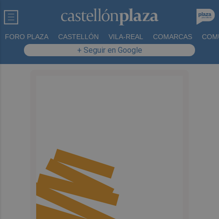
FORO PLAZA
CASTELLÓN
VILA-REAL
COMARCAS
COM
+ Seguir en Google