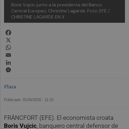
Boris Vujcic junto a la presidenta del Banco
Central Europeo, Christine Lagarde.
Foto: EFE /
CHRISTINE LAGARDE EN X
Facebook
X
WhatsApp
Email
LinkedIn
Messenger
Plaza
Publicado: 01/06/2026 ·
11:25
FRÁNCFORT (EFE). El economista croata
Boris Vujcic
, banquero central defensor de