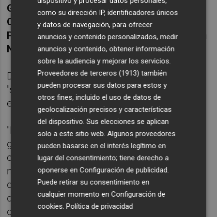
dispositivo y procesar datos personales,
Guindos
2018-2026), Portugal (
Vìtor
como su dirección IP, identificadores únicos
Constâncio
2010-2018), Grecia (
Lukas
y datos de navegación, para ofrecer
Papademos
2002-2010) y Francia (
Christian
anuncios y contenido personalizados, medir
Noyer
1998-2002).
anuncios y contenido, obtener información
sobre la audiencia y mejorar los servicios.
Proveedores de terceros (1913)
también
De Guindos deseó a Vujcic recientemente
pueden procesar sus datos para estos y
"suerte, porque las dificultades y los nuevos
otros fines, incluido el uso de datos de
eventos van a estar ahí".
geolocalización precisos y características
del dispositivo. Sus elecciones se aplican
"Él tiene todas las cualidades para ser un
solo a este sitio web. Algunos proveedores
gran vicepresidente del BCE: es proeuropeo,
pueden basarse en el interés legítimo en
conoce los bancos centrales y ha estado
lugar del consentimiento; tiene derecho a
mucho tiempo en el Consejo de Gobierno",
oponerse en
Configuración de publicidad
.
Puede retirar su consentimiento en
dijo de Guindos en una entrevista con el
cualquier momento en
Configuración de
diario español "Expansión", publicada el
cookies
.
Política de privacidad
domingo.