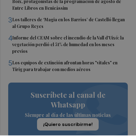
Boix, protagonistas de la programación de agosto de
Entre Libros en Benicàssim
3
Los talleres de ‘Magia en los Barrios’ de Castelló llegan
al Grupo Reyes
4
Informe del CEAM sobre el incendio de la Vall d'Uixó: la
vegetación perdió el 51% de humedad en los meses
previos
5
Los equipos de extinción afrontan horas "vitales" en
Tírig para trabajar con medios aéreos
Suscríbete al canal de
Whatsapp
Siempre al día de las últimas noticias
¡Quiero suscribirme!