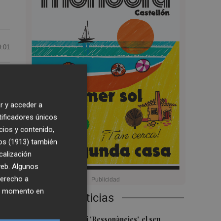
0:01
r y acceder a
paz
tificadores únicos
cios y contenido,
os (1913)
también
calización
 web. Algunos
derecho a
ier momento en
Últimas Noticias
1
Culla estrena hui 'Ressonàncies', el seu