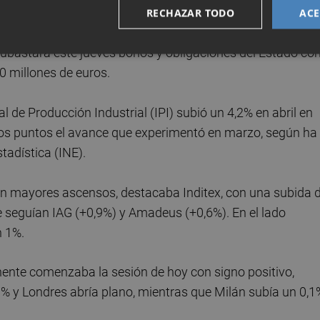
 dólares después de retroceder un 0,9%.
RECHAZAR TODO
ACE
subastará este jueves bonos y obligaciones del Estado con
50 millones de euros.
 de Producción Industrial (IPI) subió un 4,2% en abril en
os puntos el avance que experimentó en marzo, según ha
tadística (INE).
 con mayores ascensos, destacaba Inditex, con una subida d
Le seguían IAG (+0,9%) y Amadeus (+0,6%). En el lado
n 1%.
tinente comenzaba la sesión de hoy con signo positivo,
3% y Londres abría plano, mientras que Milán subía un 0,1