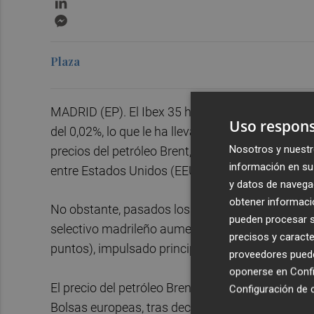
Messenger
Plaza
MADRID (EP). El Ibex 35 ha iniciado la sesión bu
Uso respons
del 0,02%, lo que le ha llevado a situarse en los
Nosotros y nuestr
precios del petróleo Brent, que están bajando a 
información en su 
entre Estados Unidos (EEUU) e Irán este fin de 
y datos de navega
obtener informació
No obstante, pasados los primeros compases de l
pueden procesar su
selectivo madrileño aumentaba su alza hasta el 
precisos y caracte
puntos), impulsado principalmente por Inditex, q
proveedores pueden
oponerse en
Confi
El precio del petróleo Brent, de referencia en Eur
Configuración de 
Bolsas europeas, tras decrecer un 1%, en tanto q