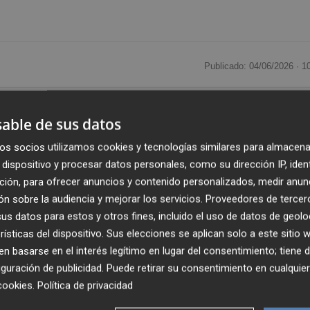
Publicado: 04/06/2026 ·
1
rsátil de este jueves prácticamente plano, con una subida
able de sus datos
 18.179,7 puntos, en una apertura influida de nuevo por los
os socios utilizamos cookies y tecnologías similares para almacena
97 dólares el barril ante las esperanzas de un acuerdo de 
dispositivo y procesar datos personales, como su dirección IP, iden
semana.
ción, para ofrecer anuncios y contenido personalizados, medir anun
n sobre la audiencia y mejorar los servicios.
Proveedores de tercer
a apertura, y en torno a las 9.15 horas de la mañana, el
s datos para estos y otros fines, incluido el uso de datos de geolo
0,66%, llegando casi a rozar los 18.300 enteros (18.294,6
rísticas del dispositivo. Sus elecciones se aplican solo a este sitio
ue crecía casi un 2,2%.
 basarse en el interés legítimo en lugar del consentimiento; tiene 
guración de publicidad
. Puede retirar su consentimiento en cualqu
opa, cotizaba sobre los 96,9 dólares en la apertura de las
cookies
.
Política de privacidad
ue el barril de crudo West Texas Intermediate (WTI), de