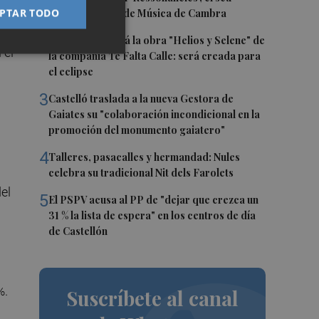
PTAR TODO
primer Festival de Música de Cambra
2
Castelló acogerá la obra "Helios y Selene" de
 el
la compañía Te Falta Calle: será creada para
el eclipse
3
Castelló traslada a la nueva Gestora de
Gaiates su "colaboración incondicional en la
promoción del monumento gaiatero"
4
Talleres, pasacalles y hermandad: Nules
celebra su tradicional Nit dels Farolets
el
5
El PSPV acusa al PP de "dejar que crezca un
31 % la lista de espera" en los centros de día
de Castellón
%.
Suscríbete al canal