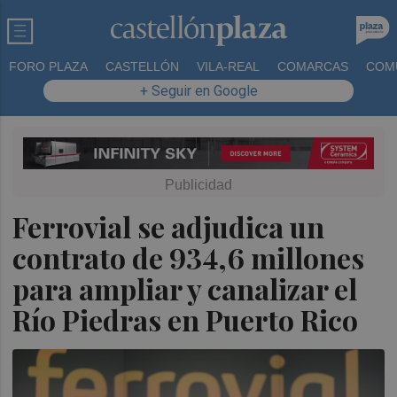
FORO PLAZA
CASTELLÓN
VILA-REAL
COMARCAS
COM
+ Seguir en Google
Ferrovial se adjudica un
contrato de 934,6 millones
para ampliar y canalizar el
Río Piedras en Puerto Rico