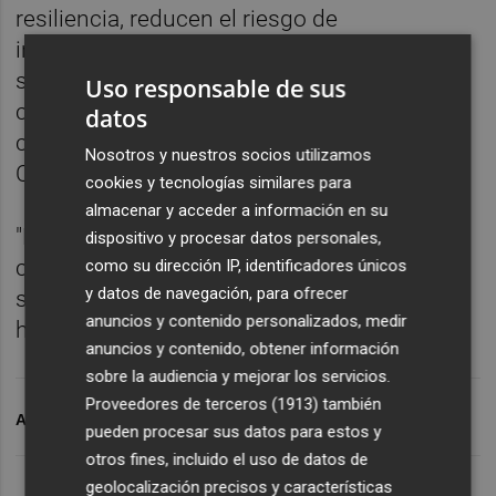
resiliencia, reducen el riesgo de
inundaciones y generan beneficios
sostenibles para la economía y las
Uso responsable de sus
comunidades locales", ha afirmado el
datos
consejero delegado de Ferrovial
Nosotros y nuestros socios utilizamos
Construcción, Ignacio Gastón.
cookies y tecnologías similares para
almacenar y acceder a información en su
"La ampliación del canal del Río Piedras
dispositivo y procesar datos personales,
contribuirá a proteger barrios, empresas y
como su dirección IP, identificadores únicos
y datos de navegación, para ofrecer
servicios esenciales en los próximos años",
anuncios y contenido personalizados, medir
ha abundado.
anuncios y contenido, obtener información
sobre la audiencia y mejorar los servicios.
Proveedores de terceros (1913)
también
ARCHIVADO EN
FERROVIAL
pueden procesar sus datos para estos y
otros fines, incluido el uso de datos de
geolocalización precisos y características