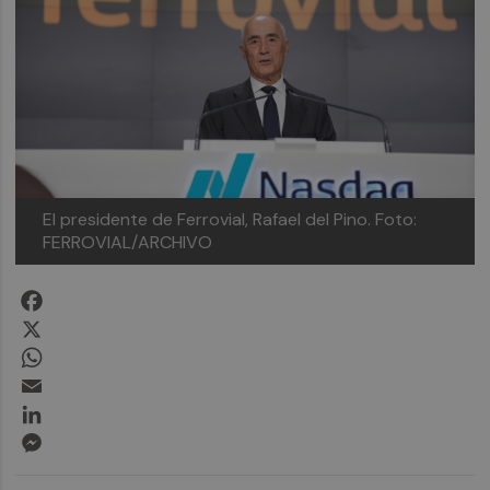
El presidente de Ferrovial, Rafael del Pino.
Foto:
FERROVIAL/ARCHIVO
Facebook
X
WhatsApp
Email
LinkedIn
Messenger