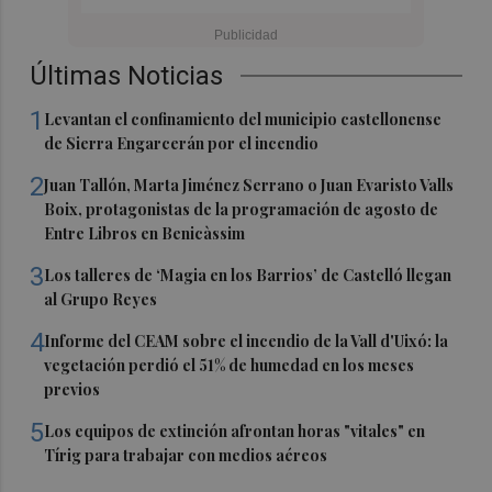
Últimas Noticias
1
Levantan el confinamiento del municipio castellonense
de Sierra Engarcerán por el incendio
2
Juan Tallón, Marta Jiménez Serrano o Juan Evaristo Valls
Boix, protagonistas de la programación de agosto de
Entre Libros en Benicàssim
3
Los talleres de ‘Magia en los Barrios’ de Castelló llegan
al Grupo Reyes
4
Informe del CEAM sobre el incendio de la Vall d'Uixó: la
vegetación perdió el 51% de humedad en los meses
previos
5
Los equipos de extinción afrontan horas "vitales" en
Tírig para trabajar con medios aéreos