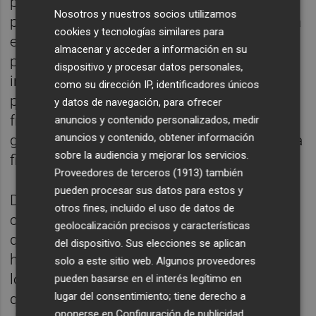
preocupaciones por una alta inflación a las
Nosotros y nuestros socios utilizamos
preocupaciones por un bajo crecimiento", ha
cookies y tecnologías similares para
explicado Guindos, añadiendo que las
almacenar y acceder a información en su
perspectivas se ven empañadas por una
dispositivo y procesar datos personales,
incertidumbre aún mayor, impulsada por
como su dirección IP, identificadores únicos
posibles fricciones comerciales globales,
y datos de navegación, para ofrecer
fragmentación macroeconómica, tensiones
anuncios y contenido personalizados, medir
anuncios y contenido, obtener información
geopolíticas y preocupaciones sobre política
sobre la audiencia y mejorar los servicios.
fiscal en la eurozona.
Proveedores de terceros (1913)
también
pueden procesar sus datos para estos y
De este modo, de cara al futuro, el español
otros fines, incluido el uso de datos de
considera que se dan las condiciones para
geolocalización precisos y características
que el crecimiento se fortalezca durante el
del dispositivo. Sus elecciones se aplican
horizonte de proyección, aunque menos de
solo a este sitio web. Algunos proveedores
lo previsto en rondas anteriores, y espera
pueden basarse en el interés legítimo en
lugar del consentimiento; tiene derecho a
que, a medida que continúa la recuperación
oponerse en
Configuración de publicidad
.