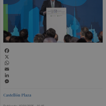
Facebook
X
WhatsApp
Email
LinkedIn
Messenger
Castellón Plaza