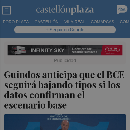
FORO PLAZA
CASTELLÓN
VILA-REAL
COMARCAS
COM
+ Seguir en Google
Guindos anticipa que el BCE
seguirá bajando tipos si los
datos confirman el
escenario base