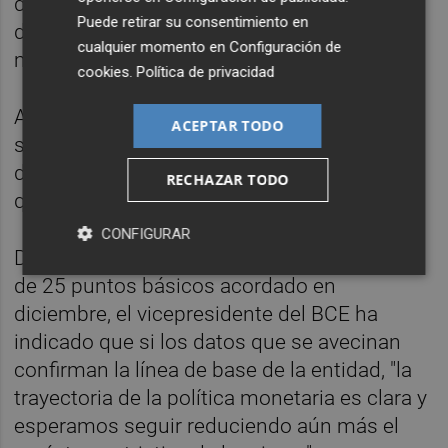
de los salarios y cae la inflación, el aumento
Puede retirar su consentimiento en
de los salarios reales debería conducir a un
cualquier momento en
Configuración de
mayor gasto de los hogares.
cookies
.
Política de privacidad
Asimismo, si las tensiones comerciales no
ACEPTAR TODO
se intensifican, las exportaciones también
deberían respaldar la recuperación a medida
RECHAZAR TODO
que aumenta la demanda mundial.
CONFIGURAR
De tal manera, después del recorte de tipos
de 25 puntos básicos acordado en
diciembre, el vicepresidente del BCE ha
indicado que si los datos que se avecinan
confirman la línea de base de la entidad, "la
trayectoria de la política monetaria es clara y
esperamos seguir reduciendo aún más el