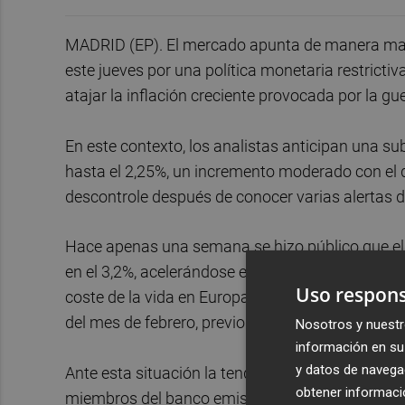
MADRID (EP). El mercado apunta de manera mayo
este jueves por una política monetaria restricti
atajar la inflación creciente provocada por la gu
En este contexto, los analistas anticipan una su
hasta el 2,25%, un incremento moderado con el q
descontrole después de conocer varias alertas de 
Hace apenas una semana se hizo público que el 
en el 3,2%, acelerándose en dos décimas respec
Uso respons
coste de la vida en Europa desde septiembre de 
del mes de febrero, previo a la guerra.
Nosotros y nuestr
información en su 
y datos de navega
Ante esta situación la tendencia del BCE a elevar
obtener informació
miembros del banco emisor han mostrado en las