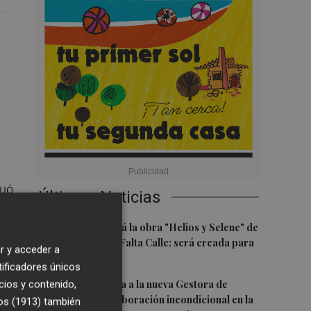
tuó
Últimas Noticias
l
1
%
Castelló acogerá la obra "Helios y Selene" de
la compañía Te Falta Calle: será creada para
r y acceder a
el eclipse
tificadores únicos
2
Castelló traslada a la nueva Gestora de
cios y contenido,
os
Gaiates su "colaboración incondicional en la
os (1913)
también