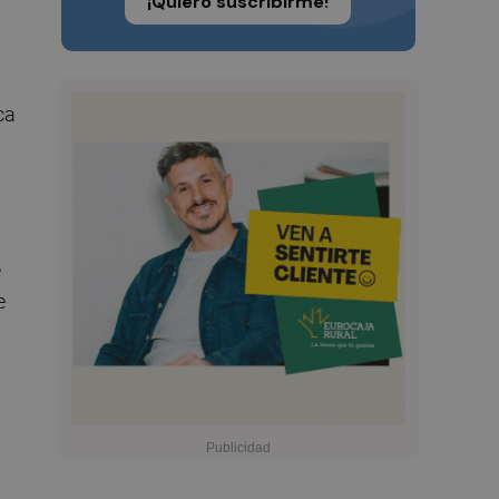
¡Quiero suscribirme!
ca
e
e