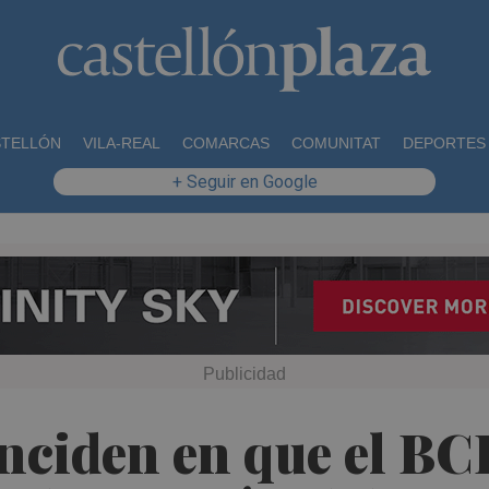
STELLÓN
VILA-REAL
COMARCAS
COMUNITAT
DEPORTES
+ Seguir en Google
inciden en que el B