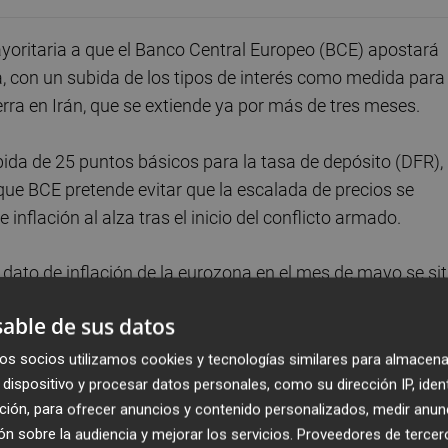
ritaria a que el Banco Central Europeo (BCE) apostará
va, con un subida de los tipos de interés como medida para
erra en Irán, que se extiende ya por más de tres meses.
bida de 25 puntos básicos para la tasa de depósito (DFR),
ue BCE pretende evitar que la escalada de precios se
inflación al alza tras el inicio del conflicto armado.
dato de inflación de la eurozona en el mes de mayo se si
to anterior dato de abril y marcando el mayor aumento de
able de sus datos
2023. Igualmente, por encima del 2,6% de marzo y del 1,9
os socios utilizamos cookies y tecnologías similares para almacena
dispositivo y procesar datos personales, como su dirección IP, iden
ción, para ofrecer anuncios y contenido personalizados, medir anun
 los tipos de interés se da por descontada. Incluso, algun
n sobre la audiencia y mejorar los servicios.
Proveedores de tercer
 últimas semanas su preferencia por aumentar el precio