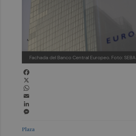
Fachada del Banco Central Europeo.
Foto: SEB
Facebook
X
WhatsApp
Email
LinkedIn
Messenger
Plaza