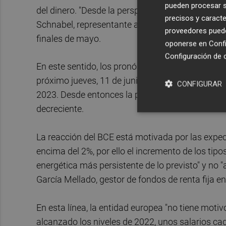
pueden procesar su
del dinero. "Desde la perspectiva actual, creo qu
precisos y caracte
Schnabel, representante alemana en el directori
proveedores pueden
finales de mayo.
oponerse en
Confi
Configuración de 
En este sentido, los pronósticos coinciden en que
próximo jueves, 11 de junio, de un incremento d
CONFIGURAR
2023. Desde entonces la política monetaria eur
decreciente.
La reacción del BCE está motivada por las expec
encima del 2%, por ello el incremento de los tip
energética más persistente de lo previsto" y no "
García Mellado, gestor de fondos de renta fija e
En esta línea, la entidad europea "no tiene moti
alcanzado los niveles de 2022, unos salarios c