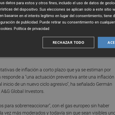
s datos para estos y otros fines, incluido el uso de datos de geolo
e será necesaria una subida de tipos en junio", aseveró Isa
rísticas del dispositivo. Sus elecciones se aplican solo a este sitio
o del Banco Central Europeo (BCE), en una entrevista a
 basarse en el interés legítimo en lugar del consentimiento; tiene 
guración de publicidad
. Puede retirar su consentimiento en cualqu
cookies
.
Política de privacidad
 la presidenta del BCE, Christine Lagarde, informará el
e los tipos que será el primer aumento desde septiembre d
RECHAZAR TODO
ACE
opea se había mantenido sin cambios o con orientación
tativas de inflación a corto plazo que ya se estiman por
os responde a "una actuación preventiva ante una inflación
al inicio de un nuevo ciclo agresivo", ha señalado Germán
n A&G Global Investors.
vos para sobrerreaccionar", con el gas europeo sin haber
ada vez más moderados y todavía sin que sean visibles un