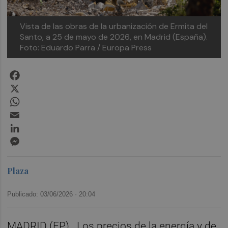
Vista de las obras de la urbanización de Ermita del
Santo, a 25 de mayo de 2026, en Madrid (España).
Foto: Eduardo Parra / Europa Press
Facebook
X
WhatsApp
Email
LinkedIn
Messenger
Plaza
Publicado: 03/06/2026 ·
20:04
MADRID (EP). Los precios de la energía y de