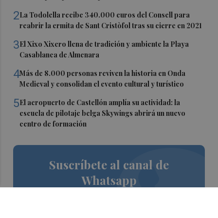
2
La Todolella recibe 340.000 euros del Consell para
reabrir la ermita de Sant Cristòfol tras su cierre en 2021
3
El Xixo Xixero llena de tradición y ambiente la Playa
Casablanca de Almenara
4
Más de 8.000 personas reviven la historia en Onda
Medieval y consolidan el evento cultural y turístico
5
El aeropuerto de Castellón amplía su actividad: la
escuela de pilotaje belga Skywings abrirá un nuevo
centro de formación
Suscríbete al canal de
Whatsapp
Siempre al día de las últimas noticias
¡Quiero suscribirme!