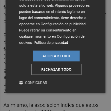
obras adjudicadas con precios anteriores a
solo a este sitio web. Algunos proveedores
febrero de 2026, ya que estas obras de
pueden basarse en el interés legítimo en
rehabilitación de firmes no tienen revisión de
lugar del consentimiento; tiene derecho a
precios por su corta duración.
oponerse en
Configuración de publicidad
.
Puede retirar su consentimiento en
Entre otros incrementos de precios por tipo
cualquier momento en
Configuración de
de obra se encuentran un alza del 4% en las
cookies
.
Política de privacidad
ferroviarias, del 8% en las portuarias
(incluido un 17% tanto en explanadas y
ACEPTAR TODO
rellenos portuarios como en muelles de
RECHAZAR TODO
gravedad, la segunda mayor subida
analizada), del 9% en las aeroportuarias, de
CONFIGURAR
un 5% en hidráulicas, un 4% en costas y un
3% en edificación.
Asimismo, la asociación indica que estos