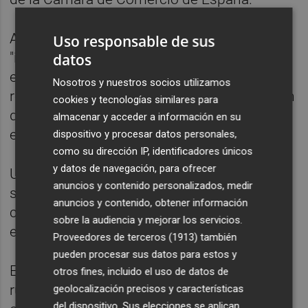
Además, estas subidas están suponiendo
Uso responsable de sus
"importantes sobrecostes" en las obras en
datos
ejecución, especialmente en las
Nosotros y nuestros socios utilizamos
relacionadas con renovación o rehabilitación
cookies y tecnologías similares para
de firmes y aquellas con un alto peso de la
almacenar y acceder a información en su
energía, apunta.
dispositivo y procesar datos personales,
como su dirección IP, identificadores únicos
y datos de navegación, para ofrecer
Utilizando los índices del IVE, recoge unos
anuncios y contenido personalizados, medir
sobrecostes medios en las obras de
anuncios y contenido, obtener información
carreteras del 15%, que alcanzan el 25-30%
sobre la audiencia y mejorar los servicios.
en las de rehabilitación de firmes.
Proveedores de terceros (1913)
también
pueden procesar sus datos para estos y
En ese sentido, avisa del "elevado riesgo de
otros fines, incluido el uso de datos de
ruptura del equilibrio económico" de las
geolocalización precisos y características
del dispositivo. Sus elecciones se aplican