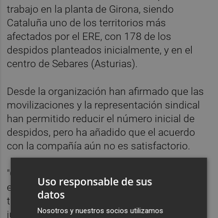
trabajo en la planta de Girona, siendo
Cataluña uno de los territorios más
afectados por el ERE, con 178 de los
despidos planteados inicialmente, y en el
centro de Sebares (Asturias).
Desde la organización han afirmado que las
movilizaciones y la representación sindical
han permitido reducir el número inicial de
despidos, pero ha añadido que el acuerdo
con la compañía aún no es satisfactorio.
"CSIF continuará defendiendo el empleo y
Uso responsable de sus
exigiendo alternativas que eviten salidas
datos
traumáticas", sostiene el sindicato, que este
Nosotros y nuestros socios utilizamos
jueves ha convocado movilizaciones en la