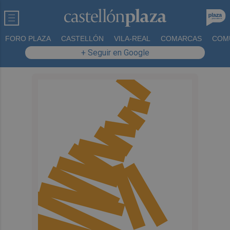
FORO PLAZA
CASTELLÓN
VILA-REAL
COMARCAS
COM
+ Seguir en Google