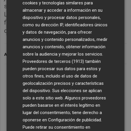
cookies y tecnologías similares para
sede de la compañía en Esplugues del
almacenar y acceder a información en su
Llobergat (Barcelona), coincidiendo con la
dispositivo y procesar datos personales,
finalización del periodo legal de consultas
como su dirección IP, identificadores únicos
del ERE.
y datos de navegación, para ofrecer
anuncios y contenido personalizados, medir
anuncios y contenido, obtener información
sobre la audiencia y mejorar los servicios.
ARCHIVADO EN
NESTLÉ
Proveedores de terceros (1913)
también
pueden procesar sus datos para estos y
otros fines, incluido el uso de datos de
geolocalización precisos y características
del dispositivo. Sus elecciones se aplican
solo a este sitio web. Algunos proveedores
pueden basarse en el interés legítimo en
lugar del consentimiento; tiene derecho a
oponerse en
Configuración de publicidad
.
Puede retirar su consentimiento en