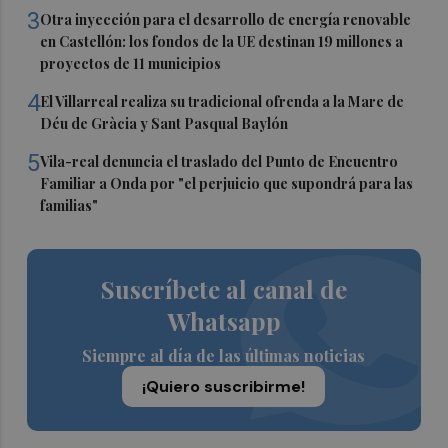
3
Otra inyección para el desarrollo de energía renovable
en Castellón: los fondos de la UE destinan 19 millones a
proyectos de 11 municipios
4
El Villarreal realiza su tradicional ofrenda a la Mare de
Déu de Gràcia y Sant Pasqual Baylón
5
Vila-real denuncia el traslado del Punto de Encuentro
Familiar a Onda por "el perjuicio que supondrá para las
familias"
Suscríbete al canal de
Whatsapp
Siempre al día de las últimas noticias
¡Quiero suscribirme!