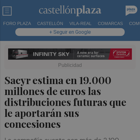
FORO PLAZA
CASTELLÓN
VILA-REAL
COMARCAS
COM
+ Seguir en Google
Sacyr estima en 19.000
millones de euros las
distribuciones futuras que
le aportarán sus
concesiones