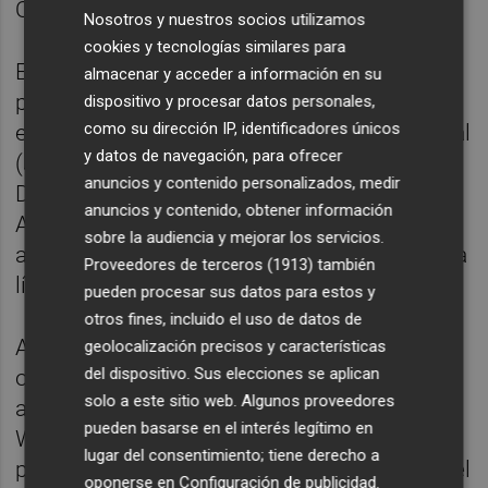
Oeste en Georgia y la I-495 en Virginia.
Nosotros y nuestros socios utilizamos
cookies y tecnologías similares para
En Canadá, el grupo analiza oportunidades
almacenar y acceder a información en su
para la edificación e infraestructura de salud
dispositivo y procesar datos personales,
como su dirección IP, identificadores únicos
en el Windsor Hospital y el Sick Kids Hospital
y datos de navegación, para ofrecer
(ambos en Ontario), así como en el
anuncios y contenido personalizados, medir
Dartmouth Mental Health (Nueva Escocia).
anuncios y contenido, obtener información
Adicionalmente, opta a los proyectos de
sobre la audiencia y mejorar los servicios.
ampliación del aeropuerto de Toronto y de la
Proveedores de terceros (1913)
también
línea 1 de metro de la misma localidad.
pueden procesar sus datos para estos y
otros fines, incluido el uso de datos de
Australia es uno de los mercados con más
geolocalización precisos y características
del dispositivo. Sus elecciones se aplican
opciones diversificadas, donde Sacyr aspira
solo a este sitio web. Algunos proveedores
a construir la planta desaladora "Northern
pueden basarse en el interés legítimo en
Water Supply" en Adelaida y la planta
lugar del consentimiento; tiene derecho a
potabilizadora "Wyaralong" en Brisbane. En el
oponerse en
Configuración de publicidad
.