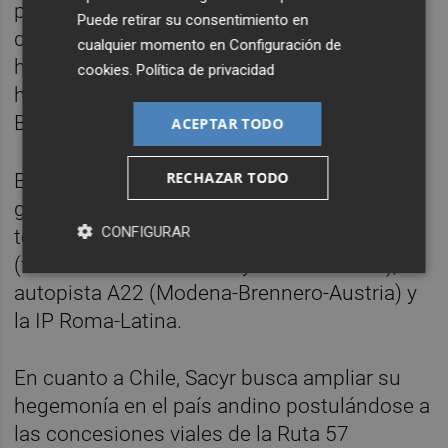
plano de infraestructuras sociales y
Puede retirar su consentimiento en
deportivas, se postula para construir el
cualquier momento en
Configuración de
hospital "Parkville Western Tower", el
cookies
.
Política de privacidad
hospital de Peel y el Estadio Olímpico de
Brisbane.
ACEPTAR TODO
RECHAZAR TODO
En Italia, la firma tiene el foco puesto en la
gestión de importantes redes de transporte
CONFIGURAR
terrestre, incluyendo las autopistas A4
(tramos Brescia-Padova y Torino-Milano), la
autopista A22 (Modena-Brennero-Austria) y
la IP Roma-Latina.
En cuanto a Chile, Sacyr busca ampliar su
hegemonía en el país andino postulándose a
las concesiones viales de la Ruta 57