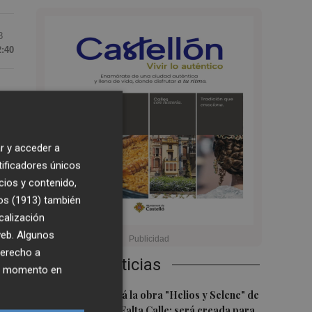
8
2:40
r y acceder a
tificadores únicos
cios y contenido,
 a
os (1913)
también
s
calización
y
 web. Algunos
es
derecho a
Últimas Noticias
ier momento en
1
Castelló acogerá la obra "Helios y Selene" de
la compañía Te Falta Calle: será creada para