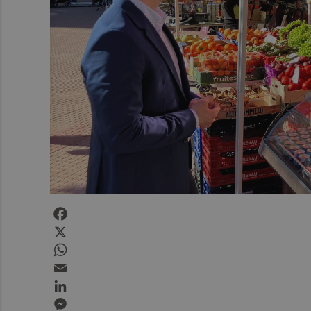
Facebook
X
WhatsApp
Email
LinkedIn
Messenger