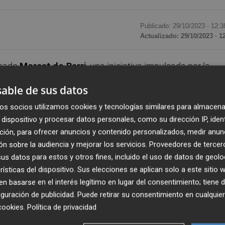
Publicado: 29/10/2023 ·
12:3
Actualizado: 29/10/2023 · 1
ábado
Mercat de Barri
, una iniciativa impulsada por la
ar el comercio local en los diferentes distritos de
able de sus datos
e las 11:00 y las 19:00 de forma ininterrumpida 20
os socios utilizamos cookies y tecnologías similares para almacena
ad.
dispositivo y procesar datos personales, como su dirección IP, iden
ción, para ofrecer anuncios y contenido personalizados, medir anun
a cabo diferentes talleres infantiles con el fin de mostrar
n sobre la audiencia y mejorar los servicios.
Proveedores de tercer
creación del producto local. De esta forma, los asistente
s datos para estos y otros fines, incluido el uso de datos de geolo
para hacer un broche a crochet con la tienda Entre Lanas 
rísticas del dispositivo. Sus elecciones se aplican solo a este sitio
or parte de Huellas Callejeras, de un concurso de disfrac
 basarse en el interés legítimo en lugar del consentimiento; tiene 
h y una exhibición de sevillanas con Coppelia.
guración de publicidad
. Puede retirar su consentimiento en cualqu
cookies
.
Política de privacidad
 Lemon’s, Entre Lanas y Algodones ha enseñado a hacer un