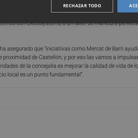
un juego en inglés para niños y Coppelia ha cerrado el d
RECHAZAR TODO
ACE
anza urbana. Además, ha habido juegos de mesa con Dice
ctrico con Elecosystems, o un taller de manicura perfect
 ha asegurado que “iniciativas como Mercat de Barri ayud
de proximidad de Castellón, y por eso las vamos a impulsar
idades de la concejalía es mejorar la calidad de vida de l
cio local es un punto fundamental”.