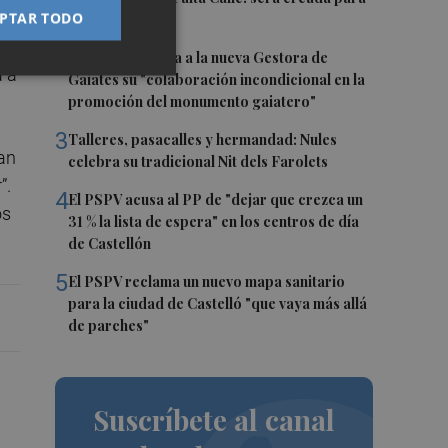
ía
PTAR TODO
el eclipse
2
Castelló traslada a la nueva Gestora de
a a
Gaiates su "colaboración incondicional en la
promoción del monumento gaiatero"
3
Talleres, pasacalles y hermandad: Nules
an
celebra su tradicional Nit dels Farolets
”.
4
El PSPV acusa al PP de "dejar que crezca un
os
31 % la lista de espera" en los centros de día
de Castellón
5
El PSPV reclama un nuevo mapa sanitario
para la ciudad de Castelló "que vaya más allá
de parches"
Suscríbete al canal