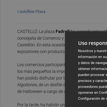
Castellón Plaza
CASTELLÓ. La plaza
Fadrell
ha acogido este s
concejalía de Comercio y Consumo para promocion
Uso respons
Castellón. En esta ocasión, se han expuesto entr
Nosotros y nuestr
expositores con productos de tiendas de la ciud
información en su 
y datos de navega
Los comercios participantes también han llevado 
obtener informació
los más pequeños la importancia del proceso de 
pueden procesar su
han podido disfrutar por la mañana de un taller 
precisos y caracte
Algodones, de un desfile de perros en adopción p
proveedores pueden
de Halloween a cargo de centro de ocio Casalduc
oponerse en
Confi
Configuración de 
Por la tarde, ha habido un concierto de Simago