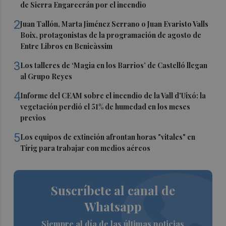
de Sierra Engarcerán por el incendio
2
Juan Tallón, Marta Jiménez Serrano o Juan Evaristo Valls
Boix, protagonistas de la programación de agosto de
Entre Libros en Benicàssim
3
Los talleres de ‘Magia en los Barrios’ de Castelló llegan
al Grupo Reyes
4
Informe del CEAM sobre el incendio de la Vall d'Uixó: la
vegetación perdió el 51% de humedad en los meses
previos
5
Los equipos de extinción afrontan horas "vitales" en
Tírig para trabajar con medios aéreos
Suscríbete al canal de
Whatsapp
Siempre al día de las últimas noticias