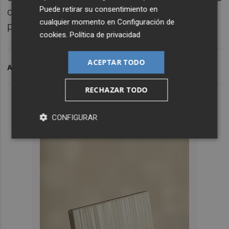
Puede retirar su consentimiento en
colocado el Gobierno de España a los
cualquier momento en
Configuración de
problemas de la Comunitat Valenciana.
cookies
.
Política de privacidad
ACEPTAR TODO
ARCHIVADO EN
ICA
VALENCIANA
RUTH MERINO
RECHAZAR TODO
CONFIGURAR