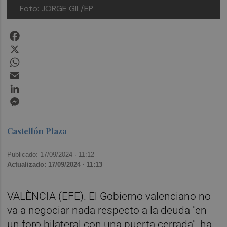
Foto: JORGE GIL/EP
Facebook
X
WhatsApp
Email
LinkedIn
Messenger
Castellón Plaza
Publicado: 17/09/2024 ·
11:12
Actualizado: 17/09/2024 · 11:13
VALÈNCIA (EFE). El Gobierno valenciano no
va a negociar nada respecto a la deuda "en
un foro bilateral con una puerta cerrada", ha