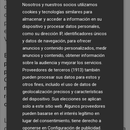
Nosotros y nuestros socios utilizamos
que, "por supuesto", si les llama un ministro
cookies y tecnologías similares para
o el presidente del Gobierno llama al
almacenar y acceder a información en su
president de la Generalitat acudirán a
dispositivo y procesar datos personales,
exponer la situación de la Comunitat
como su dirección IP, identificadores únicos
Valenciana.
y datos de navegación, para ofrecer
anuncios y contenido personalizados, medir
En su opinión, una quita de la deuda sería "un
anuncios y contenido, obtener información
parche", pues pese a que "vendría bien"
sobre la audiencia y mejorar los servicios.
Proveedores de terceros (1913)
también
porque el pago de sus intereses lastra a la
pueden procesar sus datos para estos y
Comunitat, lo prioritario es el fondo de
otros fines, incluido el uso de datos de
nivelación, que sería "un avance" para la
geolocalización precisos y características
reforma del sistema y por tanto hay que
del dispositivo. Sus elecciones se aplican
centrarse en él.
solo a este sitio web. Algunos proveedores
pueden basarse en el interés legítimo en
La consellera ha pedido finalmente "no
lugar del consentimiento; tiene derecho a
desenfocar" la atención ante el "muro" que ha
oponerse en
Configuración de publicidad
.