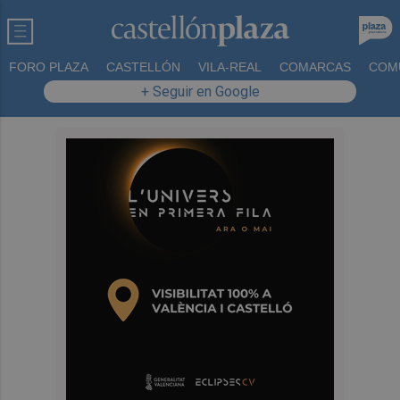
FORO PLAZA
CASTELLÓN
VILA-REAL
COMARCAS
COM
+ Seguir en Google