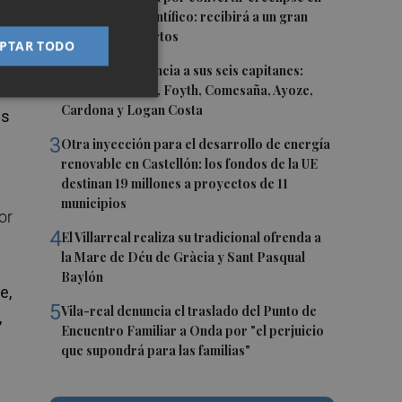
un referente científico: recibirá a un gran
equipo de expertos
PTAR TODO
2
El Villarreal anuncia a sus seis capitanes:
Gerard Moreno, Foyth, Comesaña, Ayoze,
Cardona y Logan Costa
os
3
Otra inyección para el desarrollo de energía
renovable en Castellón: los fondos de la UE
destinan 19 millones a proyectos de 11
municipios
or
4
El Villarreal realiza su tradicional ofrenda a
la Mare de Déu de Gràcia y Sant Pasqual
Baylón
e,
5
Vila-real denuncia el traslado del Punto de
,
Encuentro Familiar a Onda por "el perjuicio
que supondrá para las familias"