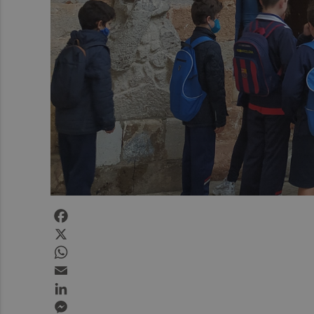
Facebook
X
WhatsApp
Email
LinkedIn
Messenger