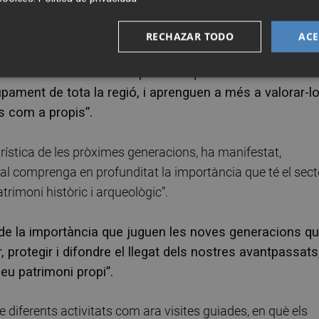
RECHAZAR TODO
ACE
 de Borriana “descobrisca l'origen medieval de la seua
nts són el reflex d'una època en què la seua ciutat va
pament de tota la regió, i aprenguen a més a valorar-l
os com a propis”.
urística de les pròximes generacions, ha manifestat,
eral comprenga en profunditat la importància que té el sect
patrimoni històric i arqueològic”.
de la importància que juguen les noves generacions qu
, protegir i difondre el llegat dels nostres avantpassats
eu patrimoni propi”.
 diferents activitats com ara visites guiades, en què els