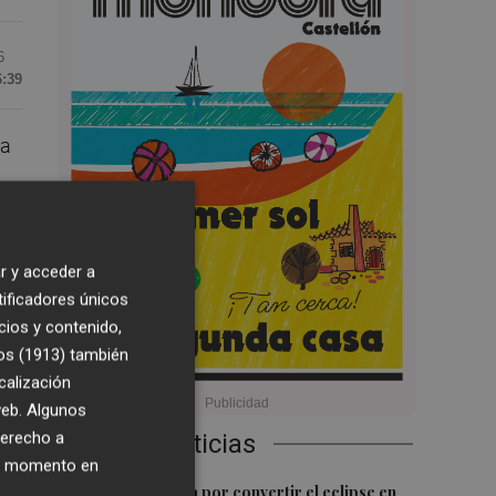
6
6:39
ta
0
r y acceder a
tificadores únicos
cios y contenido,
os (1913)
también
calización
 web. Algunos
,
derecho a
Últimas Noticias
 i
ier momento en
1
Castelló apuesta por convertir el eclipse en