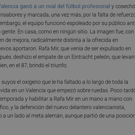
lencia ganó a un rival del fútbol profesional
y cosechó
insabores y marcada, una vez más, por la falta de refuerz
embargo, el equipo funcionó espoleado por su público ant
u gente. En casa, como en ningún sitio. La imagen fue, con
n de mejora, radicalmente distinta a la ofrecida en
uevos aportaron. Rafa Mir, que venía de ser expulsado en
pués, deshizo el empate de un Eintracht peleón, que levan
n, en el 87, brindó el triunfo.
 suyos el oxígeno que le ha faltado a lo largo de toda la
e vida en un Valencia que empezó sobre ruedas. Poco tard
temporada y habilitar a Rafa Mir en un mano a mano con
fico, y la defenición del nuevo delantero valencianista,
so a un lado al meta alemán, aunque partió de una posició