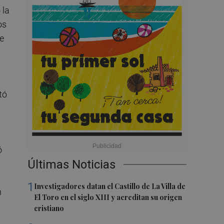
 la
os
e
tó
ó
Últimas Noticias
1
Investigadores datan el Castillo de La Villa de
n
El Toro en el siglo XIII y acreditan su origen
cristiano