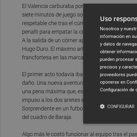
El Valencia carburaba por primera vez desde el re
siete minutos de juego solo fue un borrón en un
Uso respons
respetable che tras el cúmulo de sinsabores de
Nosotros y nuestr
penalti para empatar la contienda, pero los de B
información en su 
A la salida de un córner apenas ocho minutos m
y datos de navega
Hugo Duro. El máximo artillero del pasado curs
obtener informació
francfortesa en las marcas. El testarazo, inapel
pueden procesar su
precisos y caracte
El primer acto todavía iba a guardar más noticias
proveedores pueden
oponerse en
Confi
daño. Una nueva aventura en esa tarea terminó c
Configuración de 
una pena máxima que, esta vez, erró Pepelu. El 
impuso a los dos arietes en la batalla por chutar 
CONFIGURAR
Sorprendente en un futbolista impecable en ese 
del cuadro de Baraja.
Algo más le costó funcionar al equipo tras el pa