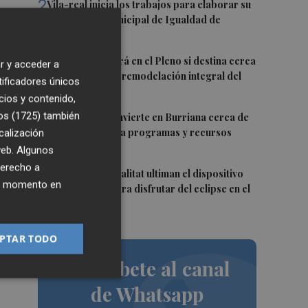
2
Vila-real inicia los trabajos para elaborar su
primer Plan Municipal de Igualdad de
Oportunidades
3
Burriana decidirá en el Pleno si destina cerca
r y acceder a
o.
de un millón a la remodelación integral del
tificadores únicos
 de
Camí Fondo
cios y contenido,
4
os (1725)
también
La Generalitat invierte en Burriana cerca de
5,6 millones para programas y recursos
calización
sociales
 web. Algunos
on
derecho a
5
Onda y la Generalitat ultiman el dispositivo
ier momento en
o
de seguridad para disfrutar del eclipse en el
Castillo
e
PTAR TODO
Suscríbete al canal
de Whatsapp