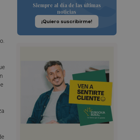
Siempre al día de las últimas
noticias
¡Quiero suscribirme!
o.
que
en
de
za
de