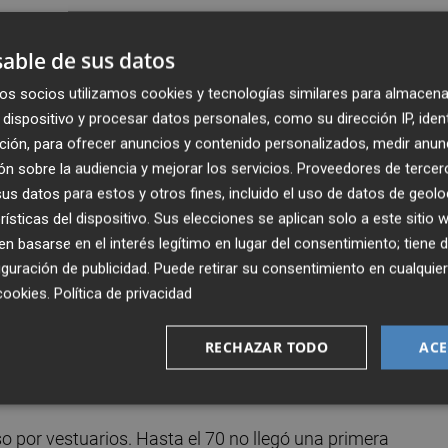
greso al trabajo. El penalti claro cometido por Yarek a los
a primera mitad más que correcta para lo esperado en el
able de sus datos
 pretemporada. El egipcio Marmoush ejecutó y anotó el
os socios utilizamos cookies y tecnologías similares para almacena
araja iban a continuar espoleados por su escenario favorit
dispositivo y procesar datos personales, como su dirección IP, iden
ás tarde, un centro medido de Thierry encontró la cabeza
ción, para ofrecer anuncios y contenido personalizados, medir anun
o se elevó por encima de Tuta y una permisiva zaga
n sobre la audiencia y mejorar los servicios.
Proveedores de tercer
able.
s datos para estos y otros fines, incluido el uso de datos de geolo
rísticas del dispositivo. Sus elecciones se aplican solo a este sitio
. Picando las espaldas de los laterales, Duro y Mir hicier
 basarse en el interés legítimo en lugar del consentimiento; tiene 
guración de publicidad
. Puede retirar su consentimiento en cualqu
on el madrileño en el suelo, zandadilleado, y encontrand
cookies
.
Política de privacidad
nuevo capitán -a falta de Gayà y Jaume sobre el césped- s
el penalti, pero envió el lanzamiento a las nubes.
RECHAZAR TODO
ACE
cometido y que lleva la vara de mando en el balón parado
so por vestuarios. Hasta el 70 no llegó una primera