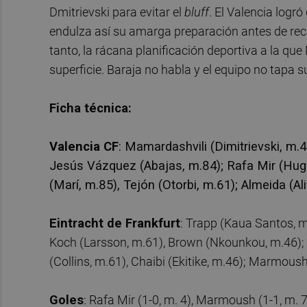
Dmitrievski para evitar el
bluff
. El Valencia log
endulza así su amarga preparación antes de recib
tanto, la rácana planificación deportiva a la qu
superficie. Baraja no habla y el equipo no tapa 
Ficha técnica:
Valencia CF
: Mamardashvili (Dimitrievski, m.4
Jesús Vázquez (Abajas, m.84); Rafa Mir (Hugo
(Marí, m.85), Tejón (Otorbi, m.61); Almeida (A
Eintracht de Frankfurt
: Trapp (Kaua Santos, m
Koch (Larsson, m.61), Brown (Nkounkou, m.46); D
(Collins, m.61), Chaibi (Ekitike, m.46); Marmou
Goles
: Rafa Mir (1-0, m. 4), Marmoush (1-1, m. 7