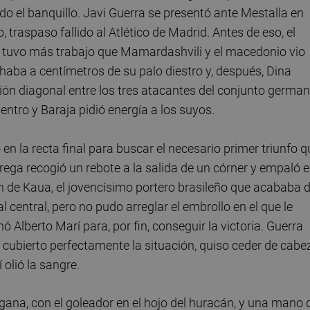
do el banquillo. Javi Guerra se presentó ante Mestalla en
raspaso fallido al Atlético de Madrid. Antes de eso, el
ki tuvo más trabajo que Mamardashvili y el macedonio vio
ba a centímetros de su palo diestro y, después, Dina
n diagonal entre los tres atacantes del conjunto german
ntro y Baraja pidió energía a los suyos.
 en la recta final para buscar el necesario primer triunfo 
rega recogió un rebote a la salida de un córner y empaló 
dón de Kaua, el jovencísimo portero brasileño que acababa 
l central, pero no pudo arreglar el embrollo en el que le
ó Alberto Marí para, por fin, conseguir la victoria. Guerra
a cubierto perfectamente la situación, quiso ceder de cabe
 olió la sangre.
na, con el goleador en el hojo del huracán, y una mano 