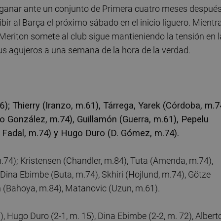
ró ganar ante un conjunto de Primera cuatro meses después
ir al Barça el próximo sábado en el inicio liguero. Mientr
e Meriton somete al club sigue mantieniendo la tensión en l
sus agujeros a una semana de la hora de la verdad.
6); Thierry (Iranzo, m.61), Tárrega, Yarek (Córdoba, m.7
 González, m.74), Guillamón (Guerra, m.61), Pepelu
li Fadal, m.74) y Hugo Duro (D. Gómez, m.74).
.74); Kristensen (Chandler, m.84), Tuta (Amenda, m.74),
ina Ebimbe (Buta, m.74), Skhiri (Hojlund, m.74), Götze
sh (Bahoya, m.84), Matanovic (Uzun, m.61).
), Hugo Duro (2-1, m. 15), Dina Ebimbe (2-2, m. 72), Albert