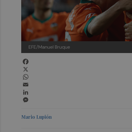
EFE/Manuel Bruque
Facebook
X
WhatsApp
Email
LinkedIn
Messenger
Mario Lupión