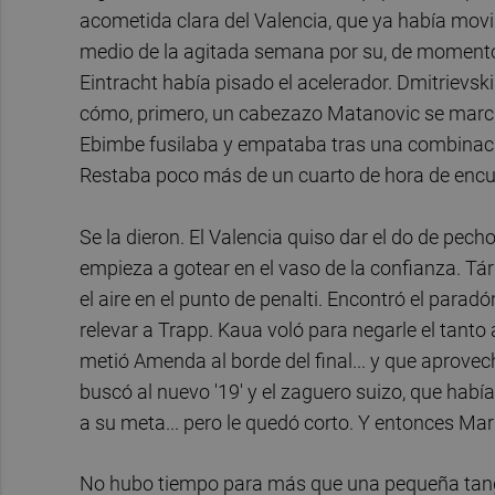
acometida clara del Valencia, que ya había movi
medio de la agitada semana por su, de momento, t
Eintracht había pisado el acelerador. Dmitrievs
cómo, primero, un cabezazo Matanovic se marcha
Ebimbe fusilaba y empataba tras una combinació
Restaba poco más de un cuarto de hora de encue
Se la dieron. El Valencia quiso dar el do de pecho
empieza a gotear en el vaso de la confianza. Tár
el aire en el punto de penalti. Encontró el para
relevar a Trapp. Kaua voló para negarle el tanto a
metió Amenda al borde del final... y que aprovech
buscó al nuevo '19' y el zaguero suizo, que habí
a su meta... pero le quedó corto. Y entonces Marí
No hubo tiempo para más que una pequeña tanga