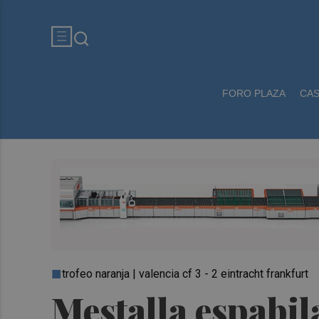
FORO PLAZA
CA
trofeo naranja | valencia cf 3 - 2 eintracht frankfurt
Mestalla espabila