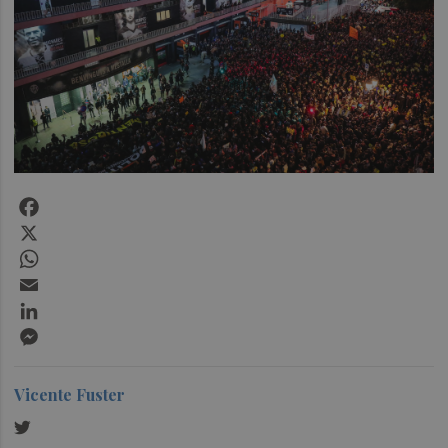
Facebook
X
WhatsApp
Email
LinkedIn
Messenger
Vicente Fuster