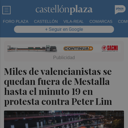
FORO PLAZA
CASTELLÓN
VILA-REAL
COMARCAS
COM
+ Seguir en Google
Miles de valencianistas se
quedan fuera de Mestalla
hasta el minuto 19 en
protesta contra Peter Lim