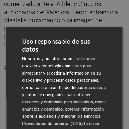
comenzado ante el Athletic Club, los
aficionados del Valencia fueron entrando a
Mestalla provocando otra imagen de
protesta mundial contra Lim y
posteriormente ayudar a su equipo en la
Uso responsable de sus
lucha por la permanencia.
datos
Nosotros y nuestros socios utilizamos
cookies y tecnologías similares para
ARCHIVADO EN
VALENCIA CF
PETER LIM
almacenar y acceder a información en su
dispositivo y procesar datos personales,
como su dirección IP, identificadores únicos
y datos de navegación, para ofrecer
anuncios y contenido personalizados, medir
anuncios y contenido, obtener información
sobre la audiencia y mejorar los servicios.
Proveedores de terceros (1913)
también