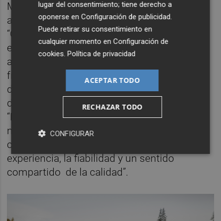
lugar del consentimiento; tiene derecho a
Muchos de los expertos implicados llevan
oponerse en
Configuración de publicidad
.
años colaborando en distintos proyectos.
Puede retirar su consentimiento en
“Cuando necesitas ayuda, sabes
cualquier momento en
Configuración de
exactamente a quién llamar. Esta claridad
cookies
.
Política de privacidad
aporta tranquilidad y hace que la distancia
física sea prácticamente invisible en el día a
ACEPTAR TODO
día”, explica Majer al describir su trabajo
diario. Srebacic subraya este punto:
RECHAZAR TODO
“Mientras trabajamos, a menudo ni siquiera
nos damos cuenta de dónde se encuentra
CONFIGURAR
cada persona. Lo que cuenta es la
experiencia, la fiabilidad y un sentido
compartido de la calidad”.