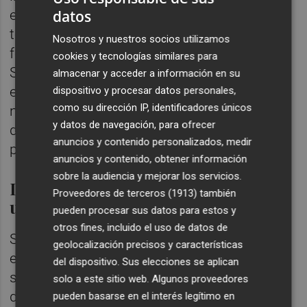
examinar y profundizar en cuestiones
datos
técnicas desde diversas perspectivas y
Nosotros y nuestros socios utilizamos
fortalece al equipo en su conjunto”, afirma
cookies y tecnologías similares para
Srebacic. Por su parte, Majer valora mucho
almacenar y acceder a información en su
esta forma de colaboración: “Trabajaría de
dispositivo y procesar datos personales,
como su dirección IP, identificadores únicos
nuevo de esta manera sin dudarlo. No solo
y datos de navegación, para ofrecer
da forma al proyecto, sino también a las
anuncios y contenido personalizados, medir
personas que trabajan en él”.
anuncios y contenido, obtener información
sobre la audiencia y mejorar los servicios.
Las relaciones de confianza tienen
Proveedores de terceros (1913)
también
un impacto real
pueden procesar sus datos para estos y
otros fines, incluido el uso de datos de
Sobre el papel, todo está perfectamente
geolocalización precisos y características
estructurado; pero en la práctica el proceso
del dispositivo. Sus elecciones se aplican
se apoya en la confianza, la comunicación
solo a este sitio web. Algunos proveedores
directa y unas relaciones consolidadas.
pueden basarse en el interés legítimo en