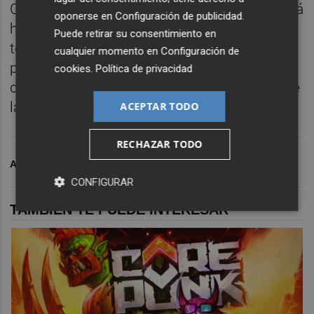
Changan Automobile. En paralelo, continuará
oponerse en
Configuración de publicidad
.
haciendo importantes inversiones en
Puede retirar su consentimiento en
tecnologías híbridas propias de Mazda,
cualquier momento en
Configuración de
productos de plataforma grande y motores
cookies
.
Política de privacidad
de combustión interna adaptados a la era de
la electrificación.
ACEPTAR TODO
RECHAZAR TODO
ARCHIVADO EN
PLAZA MOTOR
CONFIGURAR
TAMBIÉN TE PUEDE INTERESAR