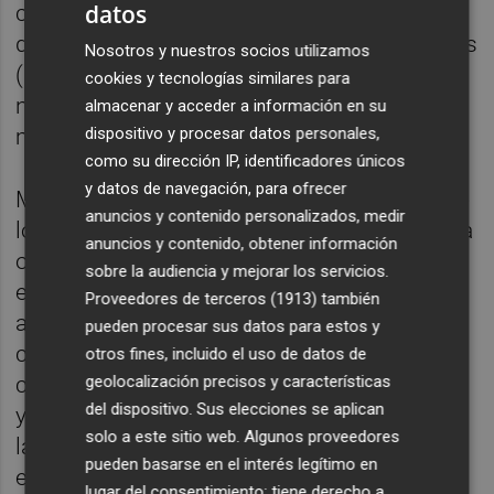
datos
crecimiento interanual del 12%; un beneficio
de explotación de 150.000 millones de yenes
Nosotros y nuestros socios utilizamos
(833,3 millones de euros*) y un beneficio
cookies y tecnologías similares para
neto de 90.000 millones de yenes (500
almacenar y acceder a información en su
dispositivo y procesar datos personales,
millones de euros*).
como su dirección IP, identificadores únicos
y datos de navegación, para ofrecer
Mazda entiende que el ritmo de adopción de
anuncios y contenido personalizados, medir
los vehículos eléctricos varía de una región a
anuncios y contenido, obtener información
otra; por ello, continuará avanzando en su
sobre la audiencia y mejorar los servicios.
estrategia de optimización de activos y
Proveedores de terceros (1913)
también
alianzas, con el objetivo de maximizar la
pueden procesar sus datos para estos y
cobertura de los mercados y mejorar su
otros fines, incluido el uso de datos de
geolocalización precisos y características
competitividad a largo plazo. En ese sentido
del dispositivo. Sus elecciones se aplican
y a corto plazo, la empresa desarrollará y
solo a este sitio web. Algunos proveedores
lanzará al mercado cuatro vehículos
pueden basarse en el interés legítimo en
eléctricos desarrollados conjuntamente con
lugar del consentimiento; tiene derecho a