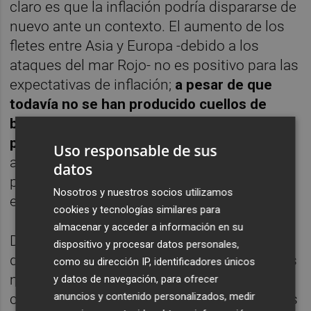
claro es que la inflación podría dispararse de
nuevo ante un contexto. El aumento de los
fletes entre Asia y Europa -debido a los
ataques del mar Rojo- no es positivo para las
expectativas de inflación;
a pesar de que
todavía no se han producido cuellos de
botella en los suministros, la situación es
preocupante
. Y como señalamos antes, los
Uso responsable de sus
ajustes salariales en Europa son un factor
datos
para tener muy en cuenta para las
Nosotros y nuestros socios utilizamos
expectativas de inflación.
cookies y tecnologías similares para
almacenar y acceder a información en su
Desde la pandemia, las proyecciones de
dispositivo y procesar datos personales,
datos económicos por parte de los analistas
como su dirección IP, identificadores únicos
macroeconómicos han sido sujetas a
y datos de navegación, para ofrecer
anuncios y contenido personalizados, medir
constantes revisiones sobre todo motivados