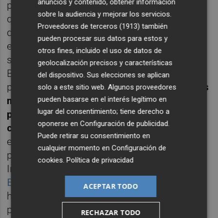
anuncios y contenido, obtener información
por la incertidumbre de los acontecimientos
sobre la audiencia y mejorar los servicios.
que han acontecido. Se ha hablado mucho
Proveedores de terceros (1913)
también
de si puede existir un escenario de recesión
pueden procesar sus datos para estos y
en los próximos años pero parece que esta
otros fines, incluido el uso de datos de
situación no es muy probable, según los el
geolocalización precisos y características
BCE, la OCDE y el FMI. ¿Con qué certeza lo
del dispositivo. Sus elecciones se aplican
podemos saber?
Las proyecciones de datos
solo a este sitio web. Algunos proveedores
pueden basarse en el interés legítimo en
macroeconómicos son lo que son,
lugar del consentimiento; tiene derecho a
proyecciones y pueden ser no tan exactos
oponerse en
Configuración de publicidad
.
como quisiéramos
. Y es que es un tema de
Puede retirar su consentimiento en
estudio difícil. La conclusión del estudio
cualquier momento en
Configuración de
publicado por el Fondo Monetario
cookies
.
Política de privacidad
Internacional (FMI) llamado "
How Well Do
Economists Forecast Recessions?
" hace
ACEPTAR TODO
hincapié en 3 causas de error en las
proyecciones económicas:
RECHAZAR TODO