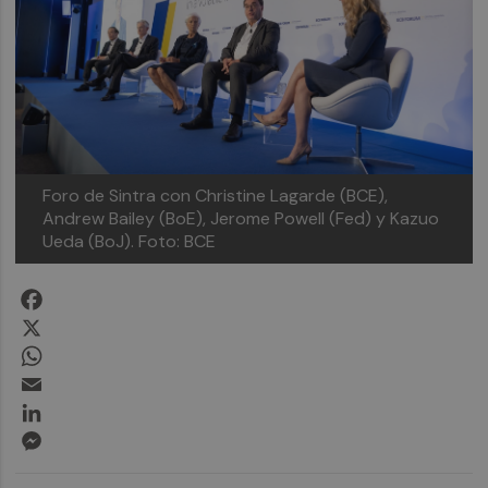
Foro de Sintra con Christine Lagarde (BCE),
Andrew Bailey (BoE), Jerome Powell (Fed) y Kazuo
Ueda (BoJ). Foto: BCE
Facebook
X
WhatsApp
Email
LinkedIn
Messenger