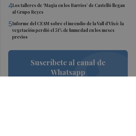
4
Los talleres de ‘Magia en los Barrios’ de Castelló llegan
al Grupo Reyes
5
Informe del CEAM sobre el incendio de la Vall d'Uixó: la
vegetación perdió el 51% de humedad en los meses
previos
Suscríbete al canal de
Whatsapp
Siempre al día de las últimas noticias
¡Quiero suscribirme!