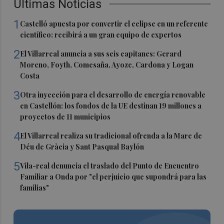
Últimas Noticias
1
Castelló apuesta por convertir el eclipse en un referente
científico: recibirá a un gran equipo de expertos
2
El Villarreal anuncia a sus seis capitanes: Gerard
Moreno, Foyth, Comesaña, Ayoze, Cardona y Logan
Costa
3
Otra inyección para el desarrollo de energía renovable
en Castellón: los fondos de la UE destinan 19 millones a
proyectos de 11 municipios
4
El Villarreal realiza su tradicional ofrenda a la Mare de
Déu de Gràcia y Sant Pasqual Baylón
5
Vila-real denuncia el traslado del Punto de Encuentro
Familiar a Onda por "el perjuicio que supondrá para las
familias"