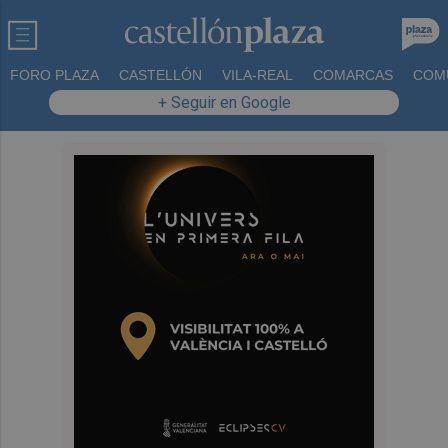
FORO PLAZA
CASTELLÓN
VILA-REAL
COMARCAS
COM
+ Seguir en Google