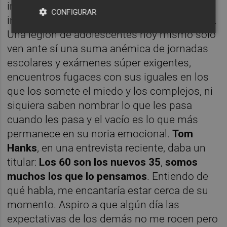
imposturas diversas. Está feo afear la
CONFIGURAR
inmadurez pero se le exige el goce supremo.
Una legión de adolescentes hoy mismo sólo
ven ante sí una suma anémica de jornadas
escolares y exámenes súper exigentes,
encuentros fugaces con sus iguales en los
que los somete el miedo y los complejos, ni
siquiera saben nombrar lo que les pasa
cuando les pasa y el vacío es lo que más
permanece en su noria emocional.
Tom
Hanks
, en una entrevista reciente, daba un
titular:
Los 60 son los nuevos 35
,
somos
muchos los que lo pensamos
. Entiendo de
qué habla, me encantaría estar cerca de su
momento. Aspiro a que algún día las
expectativas de los demás no me rocen pero