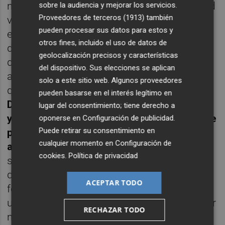
ningún anuncio ni en las redes, es la realidad
sobre la audiencia y mejorar los servicios.
Proveedores de terceros (1913)
también
velada de tener menos de treinta. Lo
pueden procesar sus datos para estos y
escucho con impotencia porque la idolatría
otros fines, incluido el uso de datos de
de la juventud se ha hecho canónica y
geolocalización precisos y características
desatiende lo que significa no haber
del dispositivo. Sus elecciones se aplican
aprendido aún a calmarse, a conectar con
solo a este sitio web. Algunos proveedores
quién es uno, a encajar los propios límites.
pueden basarse en el interés legítimo en
Deben ganar torneos de felicidad, potencia
lugar del consentimiento; tiene derecho a
y aventura sin haber hecho ni un cursillo. Se
oponerse en
Configuración de publicidad
.
Puede retirar su consentimiento en
promociona la intensidad sin prospecto ni
cualquier momento en
Configuración de
advertencias
(“las emociones intensas
cookies
.
Política de privacidad
suponen un riesgo para su salud”, debería
decir, como en las cajetillas de tabaco). Está
ACEPTAR TODO
feo hablar de la infelicidad que conlleva ser
una persona en construcción y tironeada por
RECHAZAR TODO
necesidades ajenas, deseos impropios,