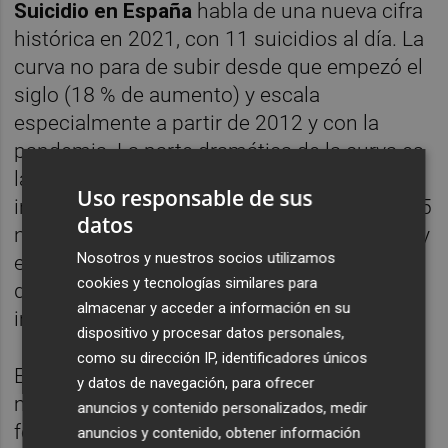
Suicidio en España
habla de una nueva cifra
histórica en 2021, con 11 suicidios al día. La
curva no para de subir desde que empezó el
siglo (18 % de aumento) y escala
especialmente a partir de 2012 y con la
pandemia. La parte dramática de la curva es
la que implica a los jóvenes, recién
Uso responsable de sus
incorporados al recuento (los menores de 15
datos
nunca habían superado las 14 defunciones y
Nosotros y nuestros socios utilizamos
el año pasado fueron 22). En la última etapa
cookies y tecnologías similares para
de la vida es más difícil construir sentido,
almacenar y acceder a información en su
imaginar futuro, ¿en la primera también?
dispositivo y procesar datos personales,
como su dirección IP, identificadores únicos
Escucho a los chavales quejarse de lo
y datos de navegación, para ofrecer
mucho que los rompe el mandato de ser
anuncios y contenido personalizados, medir
feliz “ahora que puedes”. Eso no se cuela en
anuncios y contenido, obtener información