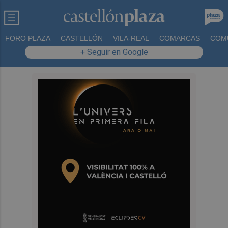
FORO PLAZA
CASTELLÓN
VILA-REAL
COMARCAS
COM
+ Seguir en Google