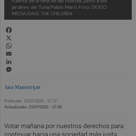
Fuente de la niña de las coletas, junto a los
jardines del Turia/Pablo Martí. Foto: DIODO
MEDIA/SAVE THE CHILDREN
Facebook
X
WhatsApp
Email
LinkedIn
Messenger
Ana Mansergas
Publicado: 21/07/2023 ·
17:37
Actualizado: 21/07/2023 · 17:38
Votar mañana por nuestros derechos para
continuar hacia una sociedad más justa.