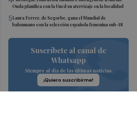
Onda planifica con la Uned su aterrizaje en la localidad
5
Laura Ferrer, de Segorbe, gana el Mundial de
balonmano con la selección española femenina sub-18
Suscríbete al canal de
Whatsapp
Siempre al día de las últimas noticias
¡Quiero suscribirme!