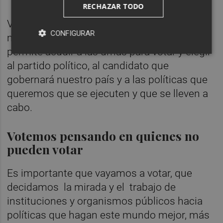
RECHAZAR TODO
Vuelvo a insistir como hice en su día que
CONFIGURAR
mañana la democracia de nuestro país nos
permite acudir a las urnas para votar y elegir
al partido político, al candidato que
gobernará nuestro país y a las políticas que
queremos que se ejecuten y que se lleven a
cabo.
Votemos pensando en quienes no
pueden votar
Es importante que vayamos a votar, que
decidamos la mirada y el trabajo de
instituciones y organismos públicos hacia
políticas que hagan este mundo mejor, más