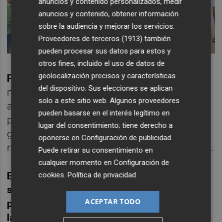
anuncios y contenido personalizados, medir
anuncios y contenido, obtener información
sobre la audiencia y mejorar los servicios.
Proveedores de terceros (1913)
también
pueden procesar sus datos para estos y
otros fines, incluido el uso de datos de
geolocalización precisos y características
Políticas activas por los derechos
de las
del dispositivo. Sus elecciones se aplican
mujeres, del medio ambiente y el respeto,
solo a este sitio web. Algunos proveedores
apoyo y la inclusión de los colectivos y
pueden basarse en el interés legítimo en
personas de culturas diferentes,
lugar del consentimiento; tiene derecho a
garantizando los derechos de las personas
oponerse en
Configuración de publicidad
.
migrantes, de origen migrante o racializadas.
Puede retirar su consentimiento en
cualquier momento en
Configuración de
El trabajo de los diferentes movimientos
cookies
.
Política de privacidad
sociales
en clave de derechos humanos
ha
ACEPTAR TODO
pretendido movilizar el voto de mañana en
las elecciones generales del 23J.