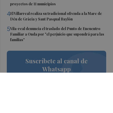
proyectos de 11 municipios
4
El Villarreal realiza su tradicional ofrenda a la Mare de
Déu de Gràcia y Sant Pasqual Baylón
5
Vila-real denuncia el traslado del Punto de Encuentro
Familiar a Onda por "el perjuicio que supondrá para las
familias"
Suscríbete al canal de
Whatsapp
Siempre al día de las últimas noticias
¡Quiero suscribirme!