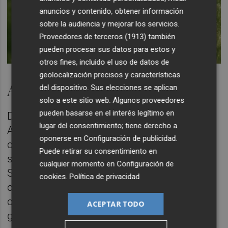
anuncios y contenido, obtener información
sobre la audiencia y mejorar los servicios.
Proveedores de terceros (1913)
también
pueden procesar sus datos para estos y
otros fines, incluido el uso de datos de
geolocalización precisos y características
Afección al 60% de la fruta
del dispositivo. Sus elecciones se aplican
solo a este sitio web. Algunos proveedores
pueden basarse en el interés legítimo en
Durante la presente campaña, técnicos de
lugar del consentimiento; tiene derecho a
AVA han constatado sobre el terreno
oponerse en
Configuración de publicidad
.
campos onubenses con una afección
Puede retirar su consentimiento en
superior al 60% de los cítricos a causa de
cualquier momento en
Configuración de
Scirtothrips aurantii. El daño típico que
cookies
.
Política de privacidad
causa en naranjas y mandarinas es una
cicatriz grisácea con forma de anillo,
ACEPTAR TODO
generalmente en la zona próxima al