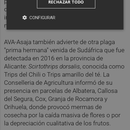
pedúnculo, que se va separando del cáliz al
RECHAZAR TODO
crecer el fruto, de tal manera que lo deja
inservible para su comercialización en los
CONFIGURAR
mercados.
AVA-Asaja también advierte de otra plaga
"prima hermana" venida de Sudáfrica que fue
detectada en 2016 en la provincia de
Alicante:
Scirtothrips dorsalis
, conocida como
Trips del Chili o Trips amarillo del té. La
Conselleria de Agricultura informó de su
presencia en parcelas de Albatera, Callosa
del Segura, Cox, Granja de Rocamora y
Orihuela, donde provocó mermas de
cosecha por la caída masiva de flores o por
la depreciación cualitativa de los frutos.