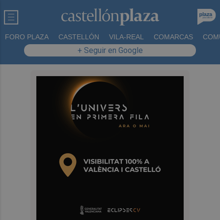
FORO PLAZA
CASTELLÓN
VILA-REAL
COMARCAS
COM
+ Seguir en Google