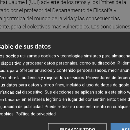
at Jaume I (UJI) advierte de los retos y los límites de la
derado por el profesor del Departamento de Filosofía y
ón algorítmica del mundo de la vida y las consecuencias
ente, para el colectivos más vulnerables. Las conclusione
 de Filosofía
.
able de sus datos
 la "falsa creencia cada vez más extendida entre
os socios utilizamos cookies y tecnologías similares para almacena
, de que es posible discernir entre lo justo o lo injusto
dispositivo y procesar datos personales, como su dirección IP, iden
ficial.
ción, para ofrecer anuncios y contenido personalizados, medir anun
n sobre la audiencia y mejorar los servicios.
Proveedores de tercer
ión de recopilar, registrar, cuantificar, procesar y gestion
s datos para estos y otros fines, incluido el uso de datos de geolo
, conductas y hábitos de la ciudadanía hiperconectada pa
rísticas del dispositivo. Sus elecciones se aplican solo a este sitio
ntidad de gente posible, establecer qué es válido desde el
 basarse en el interés legítimo en lugar del consentimiento; tiene 
guración de publicidad
. Puede retirar su consentimiento en cualqu
máticos artificialmente inteligentes, según ha informado
cookies
.
Política de privacidad
RECHAZAR TODO
ACE