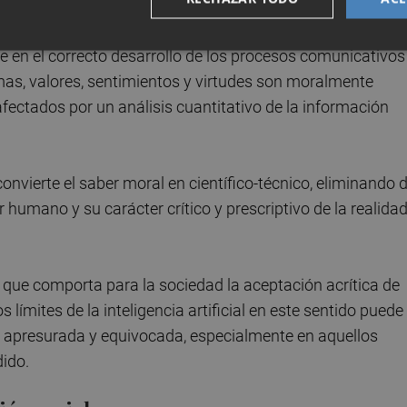
 digital del ámbito moral presenta desafíos, según ha
igación Ética Práctica y Democracia dirigido por el profes
iere en el correcto desarrollo de los procesos comunicativos
mas, valores, sentimientos y virtudes son moralmente
fectados por un análisis cuantitativo de la información
onvierte el saber moral en científico-técnico, eliminando 
 humano y su carácter crítico y prescriptivo de la realida
s que comporta para la sociedad la aceptación acrítica de
 límites de la inteligencia artificial en este sentido puede
n apresurada y equivocada, especialmente en aquellos
ido.