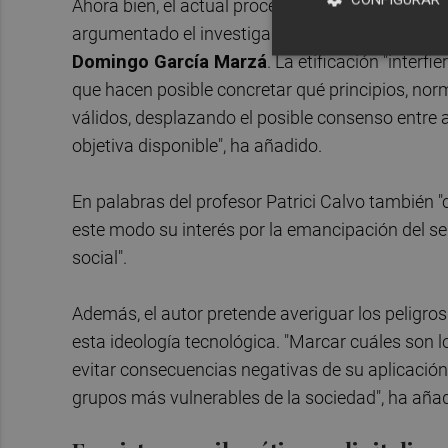
Ahora bien, el actual proceso de transformación
argumentado el investigador del Grupo de Invest
Domingo García Marzá
. La etificación "interf
que hacen posible concretar qué principios, nor
válidos, desplazando el posible consenso entre a
objetiva disponible", ha añadido.
En palabras del profesor Patrici Calvo también "c
este modo su interés por la emancipación del ser
social".
Además, el autor pretende averiguar los peligro
esta ideología tecnológica. "Marcar cuáles son los
evitar consecuencias negativas de su aplicació
grupos más vulnerables de la sociedad", ha añad