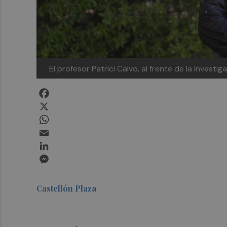
El profesor Patrici Calvo, al frente de la investi
Facebook
X
WhatsApp
Email
LinkedIn
Messenger
Castellón Plaza