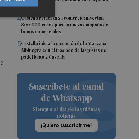
informativos
or
4
Castelló refuerza su comercio: inyectan
800.000 euros para la nueva campaña de
bonos comerciales
5
Castelló inicia la ejecución de la Manzana
Albinegra con el traslado de las pistas de
pádel junto a Castalia
de
d
Suscríbete al canal
de Whatsapp
Siempre al día de las últimas
noticias
¡Quiero suscribirme!