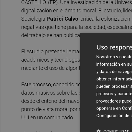
CASTELLÓ. (EP). Una investigación de la Universit
digitalización en el ámbito moral. El estudio, li
Sociología
Patrici Calvo
, critica la colonizaci
negativas que tiene para la sociedad, especialm
del trabajo se han publicado en
Kriterion
.
Revista
Uso respons
El estudio pretende llamar la atención acerca de
Nosotros y nuestr
académicos y tecnólogos", según el profesor Calvo
información en su 
mediante el uso de algoritmos de inteligencia arti
y datos de navega
obtener informació
Este proceso, conocido cómo etificación, es la acc
pueden procesar su
datos masivos sobre las opiniones, preferencias
precisos y caracte
desde el criterio del mayor bien para la mayor ca
proveedores pueden
oponerse en
Confi
punto de vista moral por medio de modelos mate
Configuración de 
UJI en un comunicado.
CONFIGURAR