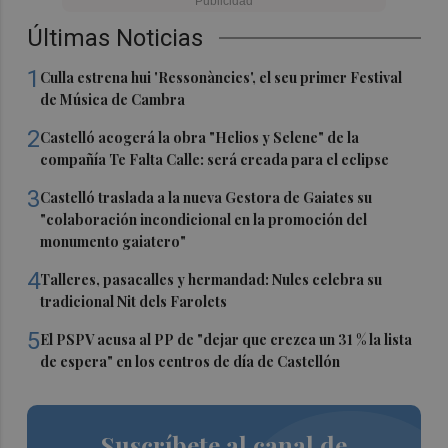
Últimas Noticias
1
Culla estrena hui 'Ressonàncies', el seu primer Festival
de Música de Cambra
2
Castelló acogerá la obra "Helios y Selene" de la
compañía Te Falta Calle: será creada para el eclipse
3
Castelló traslada a la nueva Gestora de Gaiates su
"colaboración incondicional en la promoción del
monumento gaiatero"
4
Talleres, pasacalles y hermandad: Nules celebra su
tradicional Nit dels Farolets
5
El PSPV acusa al PP de "dejar que crezca un 31 % la lista
de espera" en los centros de día de Castellón
Suscríbete al canal de