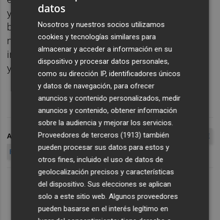
datos
y garantizar la atención y los servicios
Nosotros y nuestros socios utilizamos
básicos a la ciudadanía", según concluye la
cookies y tecnologías similares para
nota del PSPV, uno de los tres partidos que
almacenar y acceder a información en su
integran el equipo de gobierno (Compromís
dispositivo y procesar datos personales,
y Podem-EUPV son los otros dos).
como su dirección IP, identificadores únicos
y datos de navegación, para ofrecer
anuncios y contenido personalizados, medir
anuncios y contenido, obtener información
sobre la audiencia y mejorar los servicios.
Proveedores de terceros (1913)
también
ARCHIVADO EN
AYUNTAMIENTO DE CASTELLÓ
PSPV-PSOE
pueden procesar sus datos para estos y
RUS
otros fines, incluido el uso de datos de
geolocalización precisos y características
del dispositivo. Sus elecciones se aplican
solo a este sitio web. Algunos proveedores
pueden basarse en el interés legítimo en