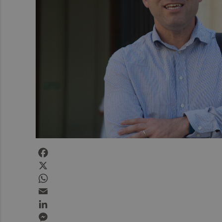
Facebook
X
WhatsApp
Email
LinkedIn
Messenger