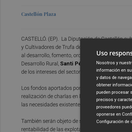
Castellón Plaza
CASTELLÓ. (EP). La Diputación de Castellón sub
y Cultivadores de Trufa de la Provincia de Caste
Uso respons
al desarrollo, fomento, ordenación y regularizaci
Nosotros y nuestr
Desarrollo Rural,
Santi Pérez
, quien ha explicad
información en su 
de los intereses del sector en las comarcas de C
y datos de navega
obtener informació
Los fondos aportados por la institución provinci
pueden procesar su
realización de charlas en las seis comarcas truf
precisos y caracte
las necesidades existentes en el sector en mater
proveedores pueden
oponerse en
Confi
También serán objeto de subvención la programa
Configuración de 
rentabilidad de las explotaciones y la asistencia a