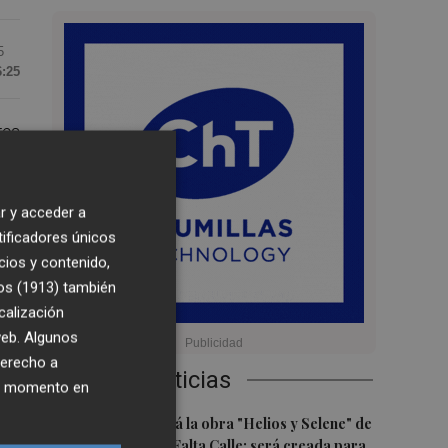
5
6:25
res
as
r y acceder a
sa
tificadores únicos
cios y contenido,
os (1913)
también
a
calización
 y
 web. Algunos
derecho a
Últimas Noticias
ier momento en
1
Castelló acogerá la obra "Helios y Selene" de
la compañía Te Falta Calle: será creada para