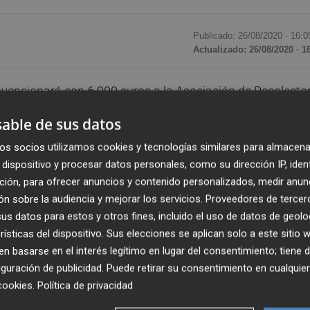
Publicado: 26/08/2020 ·
16:0
Actualizado: 26/08/2020 · 1
vencionará con 6.000 euros a la Asociación de Recolecto
llón (Trufacas) para la realización de actividades orientad
able de sus datos
ón del sector trufícola. Así lo ha anunciado el diputado de
os socios utilizamos cookies y tecnologías similares para almacena
o que el objetivo de esta ayuda es el de velar por la defen
dispositivo y procesar datos personales, como su dirección IP, iden
astellón.
ción, para ofrecer anuncios y contenido personalizados, medir anun
n sobre la audiencia y mejorar los servicios.
Proveedores de tercer
al cubrirán los gastos de divulgación que se generen con l
s datos para estos y otros fines, incluido el uso de datos de geolo
eras de la provincia sobre las ventajas del asociacionismo
rísticas del dispositivo. Sus elecciones se aplican solo a este sitio
ia de formación, asesoramiento, fiscalidad o registros.
 basarse en el interés legítimo en lugar del consentimiento; tiene 
guración de publicidad
. Puede retirar su consentimiento en cualqu
ción de cursos y jornadas para el incremento de la
cookies
.
Política de privacidad
 las distintas ferias que se celebran en el territorio