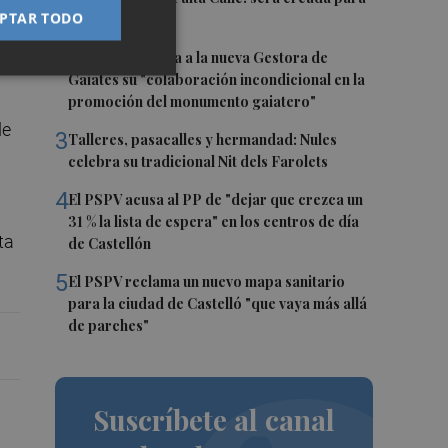
 la
PTAR TODO
el eclipse
2
Castelló traslada a la nueva Gestora de
Gaiates su "colaboración incondicional en la
promoción del monumento gaiatero"
de
3
Talleres, pasacalles y hermandad: Nules
celebra su tradicional Nit dels Farolets
4
El PSPV acusa al PP de "dejar que crezca un
31 % la lista de espera" en los centros de día
ta
de Castellón
5
El PSPV reclama un nuevo mapa sanitario
para la ciudad de Castelló "que vaya más allá
de parches"
Suscríbete al canal