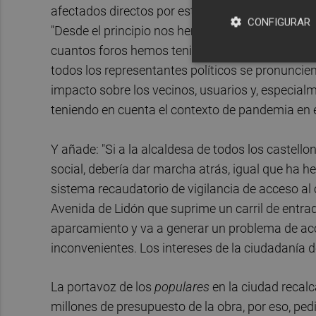
afectados directos por este proyecto que acaba
CONFIGURAR
"Desde el principio nos hemos mostrado sensible
cuantos foros hemos tenido oportunidad sin que 
todos los representantes políticos se pronuncie
impacto sobre los vecinos, usuarios y, especialm
teniendo en cuenta el contexto de pandemia en 
Y añade: "Si a la alcaldesa de todos los castell
social, debería dar marcha atrás, igual que ha 
sistema recaudatorio de vigilancia de acceso al 
Avenida de Lidón que suprime un carril de entrad
aparcamiento y va a generar un problema de acce
inconvenientes. Los intereses de la ciudadanía 
La portavoz de los
populares
en la ciudad recal
millones de presupuesto de la obra, por eso, pedi