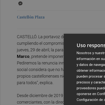
Messenger
Castellón Plaza
CASTELLÓ. La portavoz del Grupo Municipal Popu
cumpliendo el compromiso adquirido con los veci
Uso respons
jueves, 29 de abril, la paralización y desestimaci
Nosotros y nuestr
Marco
, pretende imponer en la zona, pese a la 
información en su 
Pediremos la renuncia inmediata al proyecto de 
y datos de navega
social considera que no hace falta y que no rec
obtener informació
propios castellonenses niegan o ponen en duda, 
pueden procesar su
precisos y caracte
para todos", explica.
proveedores pueden
oponerse en
Confi
Desde diciembre de 2019 los
populares
han mant
Configuración de 
comerciantes, con la dirección del colegio Consol