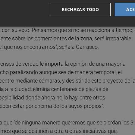
rá con la Avenida de Lidón tal y como hoy la conocemos.
RECHAZAR TODO
ACE
s a sus inquietudes y quejas y así lo hemos trasladado e
nos hicieran caso, por eso, lo elevamos al Pleno, para qu
n con su voto. Pensamos que si no se reacciona a tiempo, 
ente sobre los comerciantes de la zona, será irreparable
el que nos encontramos", señala Carrasco.
onenses de verdad le importa la opinión de una mayoría
hecho paralizando aunque sea de manera temporal, el
centro mediante cámaras, y desistir de este proyecto de l
a a la ciudad, elimina centenares de plazas de
sibilidad donde ahora no lo hay, entre otros
deben estar por encima de los suyos propios".
ca que "de ninguna manera queremos que se pierdan los 3,
mos que se destinen a otra u otras iniciativas que,