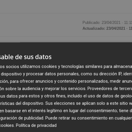
Publicado: 23/04/2021 ·
11:1
Actualizado: 23/04/2021 · 1
lar en el Ayuntamiento de Castelló,
Begoña Carrasco
,
nos de la avenida de Lidón, llevará al pleno el próximo
able de sus datos
ón definitiva de la reforma que "la alcaldesa,
Amparo
os socios utilizamos cookies y tecnologías similares para almacena
oposición frontal de una mayoría de castellonenses.
dispositivo y procesar datos personales, como su dirección IP, iden
3,3 millones de euros que nadie ha pedido, que una mayor
ción, para ofrecer anuncios y contenido personalizados, medir anun
oge las demandas vecinales, entre otras cuestiones que lo
n sobre la audiencia y mejorar los servicios.
Proveedores de tercer
pese a que la alcaldesa insista en la mejora que reportar
s datos para estos y otros fines, incluido el uso de datos de geolo
rísticas del dispositivo. Sus elecciones se aplican solo a este sitio
 basarse en el interés legítimo en lugar del consentimiento; tiene 
guración de publicidad
. Puede retirar su consentimiento en cualqu
enido reuniones constantes con representantes vecinale
cookies
.
Política de privacidad
ación, con el restaurante El Rinconet, en definitiva, con