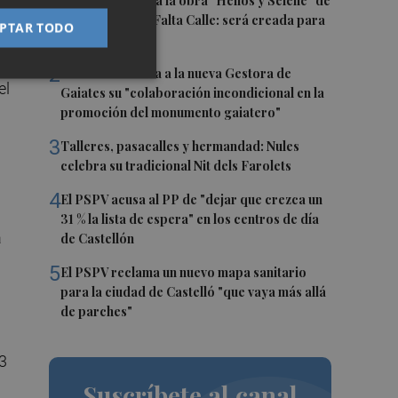
1
Castelló acogerá la obra "Helios y Selene" de
la compañía Te Falta Calle: será creada para
PTAR TODO
n
el eclipse
e
2
Castelló traslada a la nueva Gestora de
el
Gaiates su "colaboración incondicional en la
promoción del monumento gaiatero"
3
Talleres, pasacalles y hermandad: Nules
celebra su tradicional Nit dels Farolets
4
El PSPV acusa al PP de "dejar que crezca un
31 % la lista de espera" en los centros de día
a
de Castellón
5
El PSPV reclama un nuevo mapa sanitario
para la ciudad de Castelló "que vaya más allá
de parches"
3
Suscríbete al canal