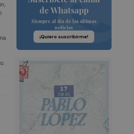
ón,
de Whatsapp
o
Siempre al día de las últimas
noticias
¡Quiero suscribirme!
rma
o.