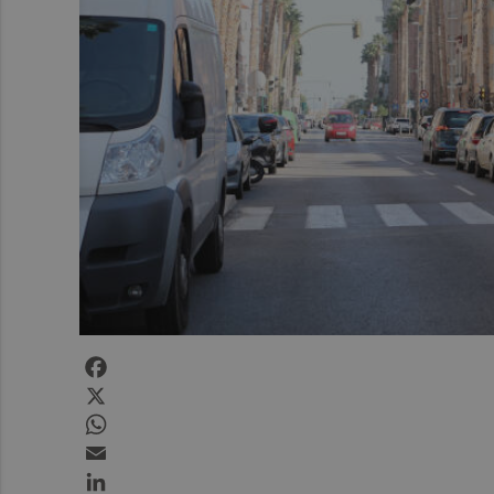
Facebook
X
WhatsApp
Email
LinkedIn