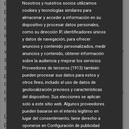
cerca de 20 solicitudes para participar en la
Nosotros y nuestros socios utilizamos
cookies y tecnologías similares para
próxima edición de ‘Benicàssim Activa’ que
almacenar y acceder a información en su
contará con un equipo de profesionales que
dispositivo y procesar datos personales,
ayudarán, entre otros temas, a aterrizar la
como su dirección IP, identificadores únicos
idea de negocio y analizar su impacto a
y datos de navegación, para ofrecer
través del trabajo en equipo, a estudiar su
anuncios y contenido personalizados, medir
viabilidad, a desarrollar la imagen de marca y
anuncios y contenido, obtener información
su lanzamiento, ampliar el conocimiento
sobre la audiencia y mejorar los servicios.
sobre el público objetivo a través de la
Proveedores de terceros (1913)
también
planificación estratégica publicitaria, a
pueden procesar sus datos para estos y
otros fines, incluido el uso de datos de
diseñar la imagen de marca para llegar a los
geolocalización precisos y características
clientes de una forma atractiva y a ampliar la
del dispositivo. Sus elecciones se aplican
formación en social media”.
solo a este sitio web. Algunos proveedores
pueden basarse en el interés legítimo en
Las ideas de negocio o proyectos se pueden
lugar del consentimiento; tiene derecho a
presentar a través de la web
oponerse en
Configuración de publicidad
.