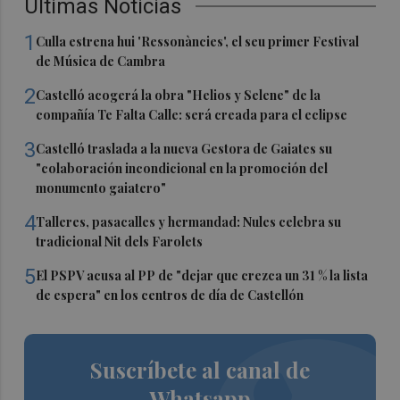
Últimas Noticias
1
Culla estrena hui 'Ressonàncies', el seu primer Festival
de Música de Cambra
2
Castelló acogerá la obra "Helios y Selene" de la
compañía Te Falta Calle: será creada para el eclipse
3
Castelló traslada a la nueva Gestora de Gaiates su
"colaboración incondicional en la promoción del
monumento gaiatero"
4
Talleres, pasacalles y hermandad: Nules celebra su
tradicional Nit dels Farolets
5
El PSPV acusa al PP de "dejar que crezca un 31 % la lista
de espera" en los centros de día de Castellón
Suscríbete al canal de
Whatsapp