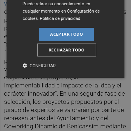
www.benicassimactiva.com
y como ha
Puede retirar su consentimiento en
detallado Vanessa Batalla, la selección de los
cualquier momento en
Configuración de
cookies
.
Política de privacidad
proyectos se realizará, en una primera fase,
por parte de expertos en el ámbito del
ACEPTAR TODO
emprendedurismo de reconocido prestigio,
“que preseleccionarán hasta un máximo de
RECHAZAR TODO
10 propuestas, evaluando y valorando las
propuestas con arreglo a los criterios de
CONFIGURAR
viabilidad técnico-económica de la idea, la
originalidad del proyecto, la
implementabilidad e impacto de la idea y el
carácter innovador”. En una segunda fase de
selección, los proyectos propuestos por el
jurado de expertos se valorarán por parte de
representantes del Ayuntamiento y del
Coworking Dinamic de Benicàssim mediante