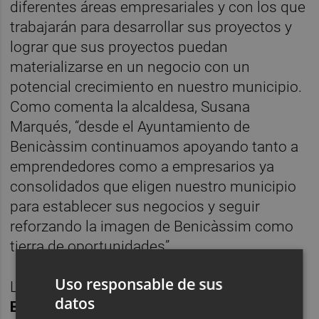
diferentes áreas empresariales y con los que
trabajarán para desarrollar sus proyectos y
lograr que sus proyectos puedan
materializarse en un negocio con un
potencial crecimiento en nuestro municipio.
Como comenta la alcaldesa, Susana
Marqués, “desde el Ayuntamiento de
Benicàssim continuamos apoyando tanto a
emprendedores como a empresarios ya
consolidados que eligen nuestro municipio
para establecer sus negocios y seguir
reforzando la imagen de Benicàssim como
tierra de oportunidades”.
Uso responsable de sus
La concejala responsable del área,
Vanessa
datos
Batalla
, ha indicado que “ya hemos recibido