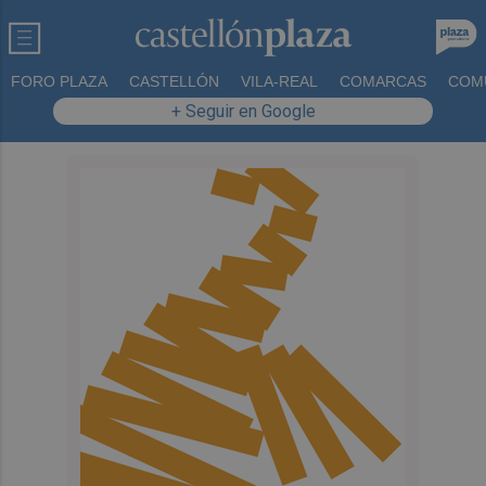
FORO PLAZA
CASTELLÓN
VILA-REAL
COMARCAS
COM
+ Seguir en Google