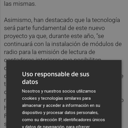
las mismas.
Asimismo, han destacado que la tecnología
será parte fundamental de este nuevo
proyecto ya que, durante este año, “se
continuará con la instalación de módulos de
radio para la emisión de lectura de
contadores interiores que posibilitan
conocer el consumo exacto sin entrar en el
Uso responsable de sus
domicilio”. Concretamente, han precisado, se
datos
trata de ampliar la actual red de telelectura
Nosotros y nuestros socios utilizamos
de Borriana con hasta 1.800 módulos de
cookies y tecnologías similares para
radio sistema
walk-by
. Una acción que Boado
almacenar y acceder a información en su
ha enmarcado “dentro de Waternology by
dispositivo y procesar datos personales,
Facsa, la nueva marca que engloba las
como su dirección IP, identificadores únicos
soluciones inteligentes para la gestión del
y datos de navegación, para ofrecer