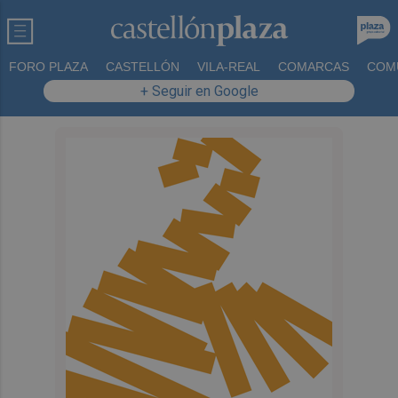
FORO PLAZA
CASTELLÓN
VILA-REAL
COMARCAS
COM
+ Seguir en Google