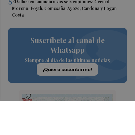
5
El Villarreal anuncia a sus seis capitanes: Gerard
Moreno, Foyth, Comesaña, Ayoze, Cardona y Logan
Costa
Suscríbete al canal de
Whatsapp
Siempre al día de las últimas noticias
¡Quiero suscribirme!