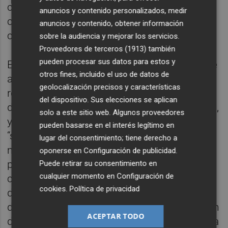
ciclo integral del agua con la que la
anuncios y contenido personalizados, medir
compañía acompaña a los municipios en su
anuncios y contenido, obtener información
camino hacia la digitalización”.
sobre la audiencia y mejorar los servicios.
Proveedores de terceros (1913)
también
pueden procesar sus datos para estos y
En lo referente a la red de abastecimiento de
otros fines, incluido el uso de datos de
agua potable, Aparisi ha cifrado la longitud a
geolocalización precisos y características
renovar en 3.600m de tuberías, con
del dispositivo. Sus elecciones se aplican
diámetros comprendidos entre 75 y 350mm,
solo a este sitio web. Algunos proveedores
y 261 nuevas acometidas al objeto de
pueden basarse en el interés legítimo en
“sustituir de forma progresiva las tuberías
lugar del consentimiento; tiene derecho a
más antiguas de la red y evitar posibles
oponerse en
Configuración de publicidad
.
problemas en el suministro relacionados
Puede retirar su consentimiento en
cualquier momento en
Configuración de
con pérdidas de agua”. En esa línea, ha
cookies
.
Política de privacidad
destacado también otros trabajos en la red
de abastecimiento tales como “la renovación
ACEPTAR TODO
del cruce de la tubería en alta que suministra