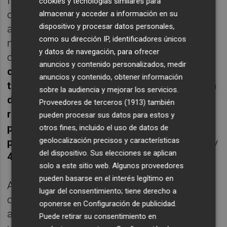
funcional en situación de dependencia, así
cookies y tecnologías similares para
como de prevención y de promoción de la
almacenar y acceder a información en su
dispositivo y procesar datos personales,
autonomía a personas con enfermedad
como su dirección IP, identificadores únicos
mental crónica, de acuerdo con sus
y datos de navegación, para ofrecer
características y necesidades especiales.
La
anuncios y contenido personalizados, medir
contratación del servicio corresponde a un
anuncios y contenido, obtener información
total de 240 plazas, de las cuales 167 serán
sobre la audiencia y mejorar los servicios.
de atención diurna y 73 de atención
Proveedores de terceros (1913)
también
residencial
. Del total de plazas,
50 serán
pueden procesar sus datos para estos y
para mayores con Alzheimer
,
150 para
otros fines, incluido el uso de datos de
geolocalización precisos y características
personas con enfermedad mental crónica
, y
del dispositivo. Sus elecciones se aplican
40 plazas para personas con daño cerebral
.
solo a este sitio web. Algunos proveedores
pueden basarse en el interés legítimo en
Asimismo, entre los servicios adicionales
lugar del consentimiento; tiene derecho a
ofertados se encuentran el
oponerse en
Configuración de publicidad
.
acompañamiento personal y ayuda a los
Puede retirar su consentimiento en