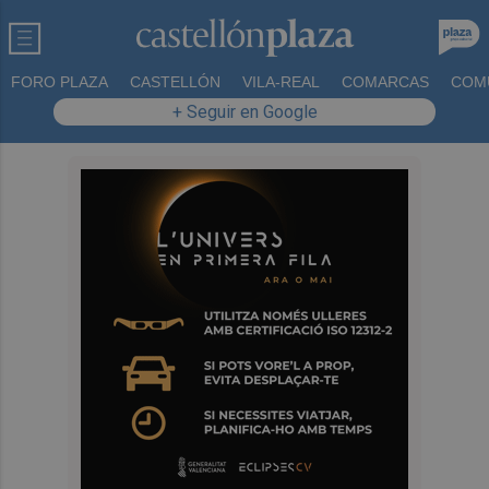
FORO PLAZA
CASTELLÓN
VILA-REAL
COMARCAS
COM
+ Seguir en Google