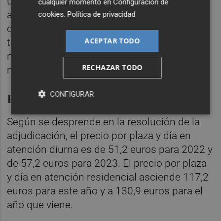
usuarios para realizar trámites
cualquier momento en
Configuración de
administrativos o sociosanitarios fuera del
cookies
.
Política de privacidad
centro y la posibilidad de recibir técnicas
ACEPTAR TODO
terapéuticas complementarias como
musicoterapia, técnicas de relajación o
RECHAZAR TODO
mindfulness.
CONFIGURAR
Precio de las plazas
Según se desprende en la resolución de la
adjudicación, el precio por plaza y día en
atención diurna es de 51,2 euros para 2022 y
de 57,2 euros para 2023. El precio por plaza
y día en atención residencial asciende 117,2
euros para este año y a 130,9 euros para el
año que viene.