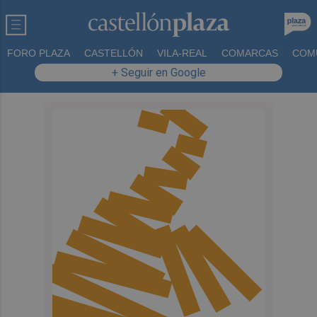
FORO PLAZA
CASTELLÓN
VILA-REAL
COMARCAS
COM
+ Seguir en Google