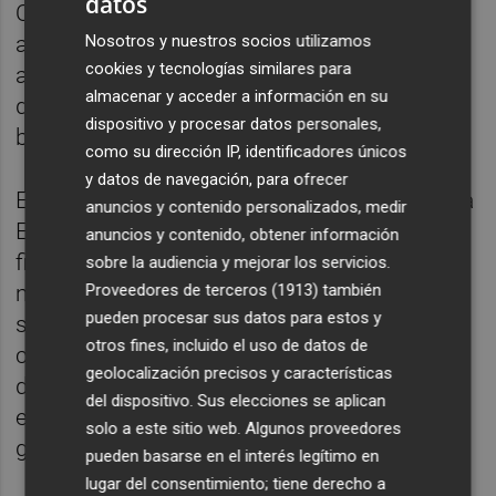
datos
OCINE Premiun o Keasy Fit, logran convertir
Nosotros y nuestros socios utilizamos
a Estepark en una de las principales
cookies y tecnologías similares para
alternativas de ocio en la provincia. Además
almacenar y acceder a información en su
de la oferta comercial, de restauración y
dispositivo y procesar datos personales,
belleza que lo conforman.
como su dirección IP, identificadores únicos
y datos de navegación, para ofrecer
Este mes, como cada año desde su apertura
anuncios y contenido personalizados, medir
Estepark hace tres años, han apoyado las
anuncios y contenido, obtener información
fiestas locales incluso en los momentos
sobre la audiencia y mejorar los servicios.
Proveedores de terceros (1913)
también
más difíciles. Y como no, ahora además de
pueden procesar sus datos para estos y
ser patrocinadores de la Magdalena,
otros fines, incluido el uso de datos de
concretamente del Pregó Infantil, han
geolocalización precisos y características
decidido organizar diferentes actividades en
del dispositivo. Sus elecciones se aplican
el centro comercial y de ocio de manera
solo a este sitio web. Algunos proveedores
gratuita para los castellonenses.
pueden basarse en el interés legítimo en
lugar del consentimiento; tiene derecho a