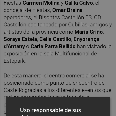
Fiestas
Carmen Molina
y
Gal·la Calvo
, el
concejal de Fiestas,
Omar Braina
,
operadores, el Bisontes Castellón FS, CD
Castellón capitaneado por Cubillas, amigos y
artistas de la provincia como
Maria Griño
,
Soraya Estela
,
Celia Castillo
,
Enyorança
d'Antany
o
Carla Parra Bellido
han visitado la
exposición en la sala Multifuncional de
Estepark.
De esta manera, el centro comercial se ha
posicionado como punto de encuentro de
Castelló gracias a los diferentes eventos que
realiza para todos los públicos de la
provincia. Los eventos junto con la oferta de
Uso responsable de sus
ocio de locales como
KIDOM, The Jumper,