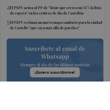
4
El PSPV acusa al PP de "dejar que crezca un 31 % la lista
de espera" en los centros de día de Castellón
5
El PSPV reclama un nuevo mapa sanitario para la ciudad
de Castelló "que vaya más allá de parches"
Suscríbete al canal de
Whatsapp
Siempre al día de las últimas noticias
¡Quiero suscribirme!