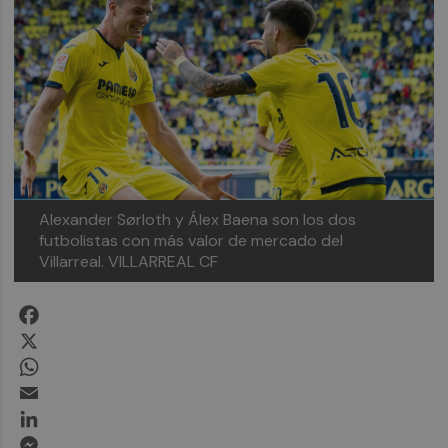
Alexander Sørloth y Álex Baena son los dos
futbolistas con más valor de mercado del
Villarreal. VILLARREAL CF
Facebook
X
WhatsApp
Email
LinkedIn
Messenger