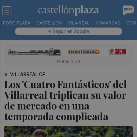
FORO PLAZA
CASTELLÓN
VILA-REAL
COMARCAS
COM
+ Seguir en Google
VILLARREAL CF
Los 'Cuatro Fantásticos' del
Villarreal triplican su valor
de mercado en una
temporada complicada