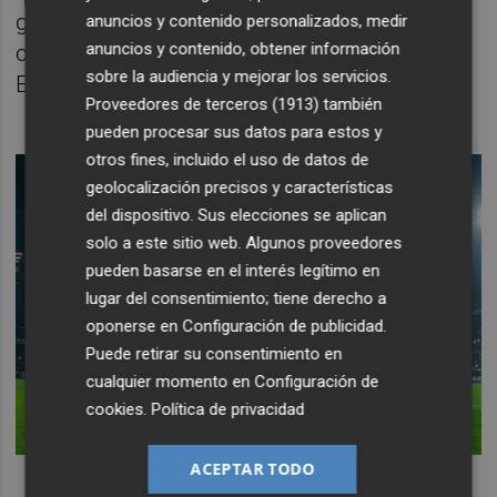
goles, algunos de ellos en escenarios muy
anuncios y contenido personalizados, medir
anuncios y contenido, obtener información
complicados como la salida a Rennes en
sobre la audiencia y mejorar los servicios.
Europa League o al Lluís Companys en Liga.
Proveedores de terceros (1913)
también
pueden procesar sus datos para estos y
otros fines, incluido el uso de datos de
geolocalización precisos y características
del dispositivo. Sus elecciones se aplican
solo a este sitio web. Algunos proveedores
pueden basarse en el interés legítimo en
lugar del consentimiento; tiene derecho a
oponerse en
Configuración de publicidad
.
Puede retirar su consentimiento en
cualquier momento en
Configuración de
cookies
.
Política de privacidad
ACEPTAR TODO