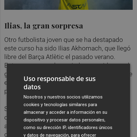
Ilias, la gran sorpresa
Otro futbolista joven que se ha destapado
este curso ha sido Ilias Akhomach, que llegó
libre del Barça Atlètic el pasado verano.
Entonces no era demasiado conocido por el
gran público y tenía un valor de 3 millones de
Uso responsable de sus
euros que a día de hoy se ha multiplicado
datos
por cinco hasta los 15 millones.
Nosotros y nuestros socios utilizamos
cookies y tecnologías similares para
Su talento para desbordar y generar
almacenar y acceder a información en su
ocasiones de peligro con solo 20 años ha
dispositivo y procesar datos personales,
asombrado a La Cerámica, y a ello ha sido
como su dirección IP, identificadores únicos
capaz de sumar cinco asistencias y cuatro
y datos de navegación, para ofrecer