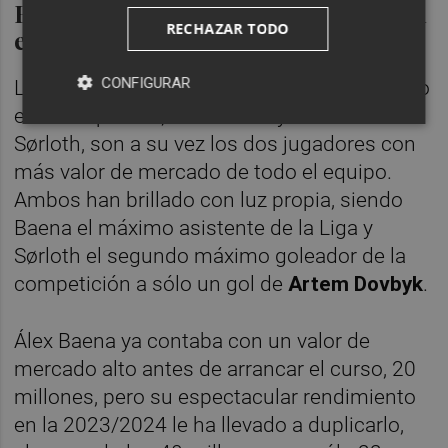
Baena y Sørloth, los estandartes del
RECHAZAR TODO
equipo
CONFIGURAR
Los otros dos futbolistas que han destacado
esta temporada, Álex Baena y Alexander
Sørloth, son a su vez los dos jugadores con
más valor de mercado de todo el equipo.
Ambos han brillado con luz propia, siendo
Baena el máximo asistente de la Liga y
Sørloth el segundo máximo goleador de la
competición a sólo un gol de
Artem Dovbyk
.
Álex Baena ya contaba con un valor de
mercado alto antes de arrancar el curso, 20
millones, pero su espectacular rendimiento
en la 2023/2024 le ha llevado a duplicarlo,