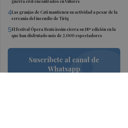
guerra civil encontrados en Villores
4
Las granjas de Catí mantienen su actividad a pesar de la
cercanía del incendio de Tírig
5
El festival Ópera Benicàssim cierra su 18ª edición en la
que han disfrutado más de 2.000 espectadores
Suscríbete al canal de
Whatsapp
Siempre al día de las últimas noticias
¡Quiero suscribirme!