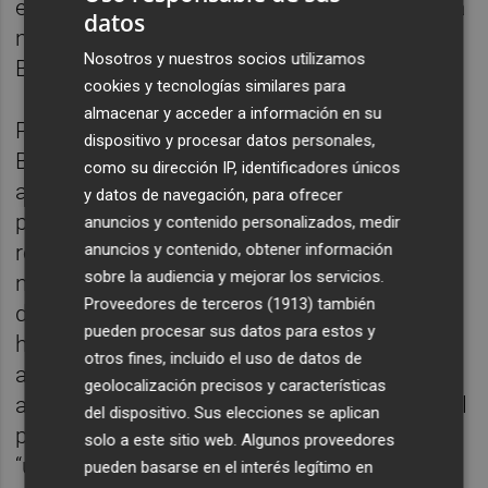
en el diseño y la definición del proyecto de la
datos
nueva Vila-real del siglo XXI”, ha explicado
Nosotros y nuestros socios utilizamos
Benlloch.
cookies y tecnologías similares para
almacenar y acceder a información en su
Para hacer posible este renacimiento,
dispositivo y procesar datos personales,
Benlloch ha desgranado las principales
como su dirección IP, identificadores únicos
acciones, que pasan por redefinir el
y datos de navegación, para ofrecer
presupuesto de 2022 “con el fin de
anuncios y contenido personalizados, medir
reequilibrar las cuentas y adaptarlas a la
anuncios y contenido, obtener información
sobre la audiencia y mejorar los servicios.
nueva realidad que ha supuesto la escalada
Proveedores de terceros (1913)
también
de costes energéticos y la inflación, que nos
pueden procesar sus datos para estos y
ha impactado también de forma importante
otros fines, incluido el uso de datos de
a los ayuntamientos”. Además, el alcalde ha
geolocalización precisos y características
anunciado que mantendrá activa la Mesa del
del dispositivo. Sus elecciones se aplican
pacto local por el renacimiento de Vila-real,
solo a este sitio web. Algunos proveedores
“un órgano de diálogo con los grupos
pueden basarse en el interés legítimo en