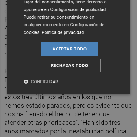
políticos que puede seguir siendo útil para
lugar del consentimiento; tiene derecho a
oponerse en
Configuración de publicidad
.
consensuar medidas en esta nueva etapa”.
Puede retirar su consentimiento en
Finalmente, el inicio de los trabajos de la
cualquier momento en
Configuración de
Agenda Urbana, a través de la subvención
cookies
.
Política de privacidad
europea obtenida por el Ayuntamiento, “nos
permitirán definir la Vila-real de 2030, la
ACEPTAR TODO
nueva Vila-real del siglo XXI”.
RECHAZAR TODO
El primer edil ha incidido en que este nuevo
Plan RRR contempla “acciones dirigidas a
CONFIGURAR
recuperar cuanto antes el tiempo perdido en
estos tres últimos años en los que no
hemos estado parados, pero es evidente que
nos ha frenado el hecho de tener que
atender otras prioridades”. “Han sido tres
años marcados por la inestabilidad política