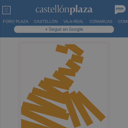
FORO PLAZA
CASTELLÓN
VILA-REAL
COMARCAS
COM
+ Seguir en Google