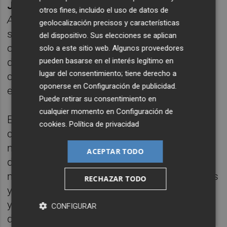
Julia Company
, entre otros. En las jornadas
otros fines, incluido el uso de datos de
Actiben
se debatirá sobre la industria, los
geolocalización precisos y características
servicios y la logística, las nuevas
del dispositivo. Sus elecciones se aplican
oportunidades de crecimiento, el aumento
solo a este sitio web. Algunos proveedores
pueden basarse en el interés legítimo en
de ventas, el networking empresarial y la
lugar del consentimiento; tiene derecho a
colaboración institucional y el
oponerse en
Configuración de publicidad
.
emprendimiento, entre otros temas.
Puede retirar su consentimiento en
cualquier momento en
Configuración de
En
Actiben Benicarló
, que impulsa Acciónate
cookies
.
Política de privacidad
con
Agustín Castejón
al frente, participan
más de 20 entidades, las cuales realizan
ACEPTAR TODO
distintas actividades como ponencias,
mesas redondas, actividades personalizadas
RECHAZAR TODO
y reuniones colectivas, zonas de entrevistas
y networking y una zona café, una zona de
CONFIGURAR
descanso propicia para contactos y