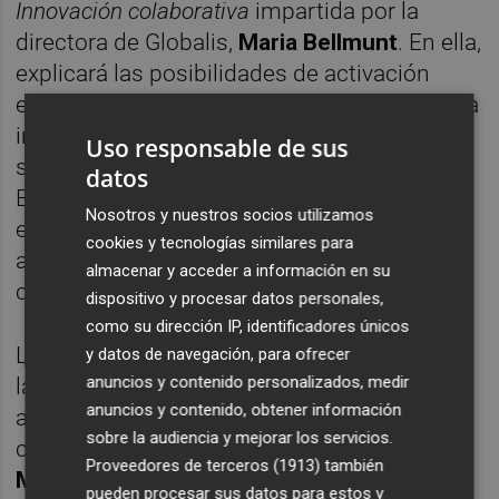
Innovación colaborativa
impartida por la
directora de Globalis,
Maria Bellmunt
. En ella,
explicará las posibilidades de activación
económica basada en la colaboración y en la
innovación. Ese mismo día, a la 13:15 horas,
Uso responsable de sus
se realizará una mesa redonda donde Maria
datos
Bellmunt, junto a representantes de otras
Nosotros y nuestros socios utilizamos
entidades, tratarán el networking, como una
cookies y tecnologías similares para
actividad más allá de lo meramente
almacenar y acceder a información en su
comercial.
dispositivo y procesar datos personales,
como su dirección IP, identificadores únicos
La feria se inaugura el jueves 12 de mayo a
y datos de navegación, para ofrecer
anuncios y contenido personalizados, medir
las 10.00 horas con la presencia de las
anuncios y contenido, obtener información
autoridades y organismos colaboradores
sobre la audiencia y mejorar los servicios.
como la alcaldesa de Benicarló,
Xaro
Proveedores de terceros (1913)
también
Miralles
, o la directora general del IVACE,
pueden procesar sus datos para estos y