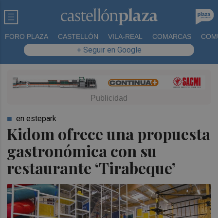
FORO PLAZA
CASTELLÓN
VILA-REAL
COMARCAS
COM
+ Seguir en Google
en estepark
Kidom ofrece una propuesta
gastronómica con su
restaurante ‘Tirabeque’