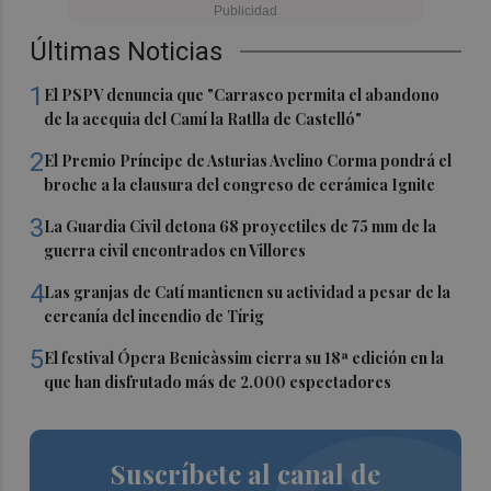
Últimas Noticias
1
El PSPV denuncia que "Carrasco permita el abandono
de la acequia del Camí la Ratlla de Castelló"
2
El Premio Príncipe de Asturias Avelino Corma pondrá el
broche a la clausura del congreso de cerámica Ignite
3
La Guardia Civil detona 68 proyectiles de 75 mm de la
guerra civil encontrados en Villores
4
Las granjas de Catí mantienen su actividad a pesar de la
cercanía del incendio de Tírig
5
El festival Ópera Benicàssim cierra su 18ª edición en la
que han disfrutado más de 2.000 espectadores
Suscríbete al canal de