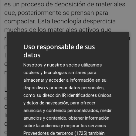
es un proceso de deposición de materiales
que, posteriormente se prensan para
compactar. Esta tecnología desperdicia
muchos de los materiales activos que,
recordemos, son sustancias de la naturaleza
Uso responsable de sus
no renovables. En este proceso tradicional
datos
también se utiliza un disolvente altamente
contaminante y cancerígeno, además de
Nosotros y nuestros socios utilizamos
muy caro".
cookies y tecnologías similares para
almacenar y acceder a información en su
dispositivo y procesar datos personales,
La propuesta de esta empresa y fruto de su
como su dirección IP, identificadores únicos
departamento de innovación es la
y datos de navegación, para ofrecer
deposición de los materiales por tecnología
anuncios y contenido personalizados, medir
Inkjet que permite una aplicación selectiva
anuncios y contenido, obtener información
de la superficie de los ánodos/cátodos, es
sobre la audiencia y mejorar los servicios.
decir, de los elementos que componen la
Proveedores de terceros (1725)
también