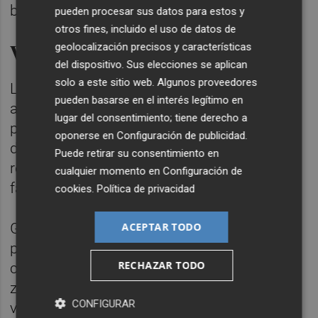
batería.
pueden procesar sus datos para estos y
otros fines, incluido el uso de datos de
Ventajas
geolocalización precisos y características
del dispositivo. Sus elecciones se aplican
solo a este sitio web. Algunos proveedores
La aplicación selectiva de los materiales
pueden basarse en el interés legítimo en
activos para el desarrollo de las baterías
lugar del consentimiento; tiene derecho a
permite un ahorro de hasta un 35% de
oponerse en
Configuración de publicidad
.
dichos materiales y la consecuente
Puede retirar su consentimiento en
reducción de coste de producción para el
cualquier momento en
Configuración de
fabricante.
cookies
.
Política de privacidad
ACEPTAR TODO
Gracias a esta aplicación selectiva, es
posible el reciclaje limpio de los elementos
RECHAZAR TODO
como aluminio y cobre, ya que no pinta la
zona que no es electrodo. Otra de las
CONFIGURAR
ventajas es que esta tecnología "abre la