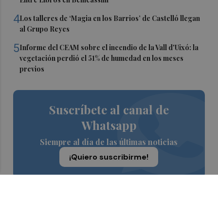
4
Los talleres de ‘Magia en los Barrios’ de Castelló llegan
al Grupo Reyes
5
Informe del CEAM sobre el incendio de la Vall d'Uixó: la
vegetación perdió el 51% de humedad en los meses
previos
Suscríbete al canal de
Whatsapp
Siempre al día de las últimas noticias
¡Quiero suscribirme!