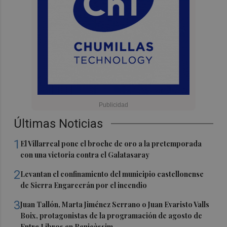
Últimas Noticias
1
El Villarreal pone el broche de oro a la pretemporada
con una victoria contra el Galatasaray
2
Levantan el confinamiento del municipio castellonense
de Sierra Engarcerán por el incendio
3
Juan Tallón, Marta Jiménez Serrano o Juan Evaristo Valls
Boix, protagonistas de la programación de agosto de
Entre Libros en Benicàssim