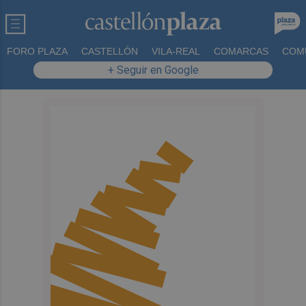
FORO PLAZA
CASTELLÓN
VILA-REAL
COMARCAS
COM
+ Seguir en Google