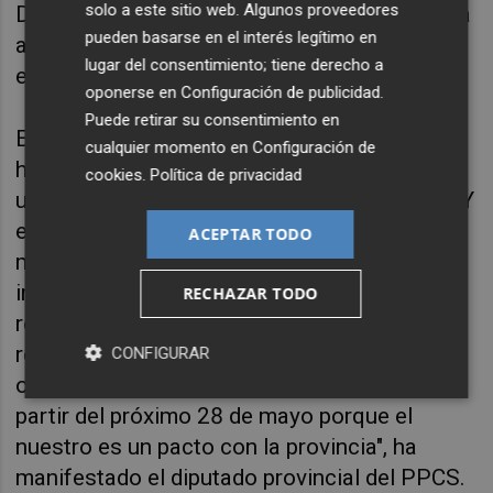
solo a este sitio web. Algunos proveedores
Dotarles de este recurso es garantizarles una
pueden basarse en el interés legítimo en
asistencia rápida en caso de accidente o de
lugar del consentimiento; tiene derecho a
evacuación en caso de incendio forestal".
oponerse en
Configuración de publicidad
.
Puede retirar su consentimiento en
En el PP, ha señalado David Vicente, "lo
cualquier momento en
Configuración de
haremos posible a partir del 28 de mayo con
cookies
.
Política de privacidad
un gobierno que gobierne para la provincia". "Y
el interior es un objetivo prioritario que
ACEPTAR TODO
merece toda nuestra atención. Trabajar por
invertir en servicios de utilidad, apoyar y
RECHAZAR TODO
resolver sus demandas y apostar por la
repoblación que frene la despoblación son
CONFIGURAR
objetivos comunes". "Su voz será la nuestra a
partir del próximo 28 de mayo porque el
nuestro es un pacto con la provincia", ha
manifestado el diputado provincial del PPCS.