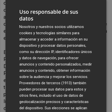
como Castillo de Villamalefa, que también ha
demandado este servicio, o Higueras, cuya
Uso responsable de sus
alcaldesa también la ha demandado después
datos
de que el pasado mes de marzo se hubiera de
Nosotros y nuestros socios utilizamos
evacuar a un vecino por motivos de salud con
cookies y tecnologías similares para
el helicóptero medicalizado".
almacenar y acceder a información en su
dispositivo y procesar datos personales,
Esta red de plataformas que el gobierno del
como su dirección IP, identificadores únicos
y datos de navegación, para ofrecer
Partido Popular desarrolló al frente de la
anuncios y contenido personalizados, medir
Diputación "se ha estancado en manos de
anuncios y contenido, obtener información
PSOE y Compromís". "Y nuestro compromiso
sobre la audiencia y mejorar los servicios.
es reactivarla, porque entendemos que este
Proveedores de terceros (1913)
también
tipo de infraestructuras son garantía de vida
pueden procesar sus datos para estos y
para los ciudadanos de esta provincia que
otros fines, incluido el uso de datos de
libremente han decidido establecer sus
geolocalización precisos y características
domicilios en pueblos que son privilegiados.
del dispositivo. Sus elecciones se aplican