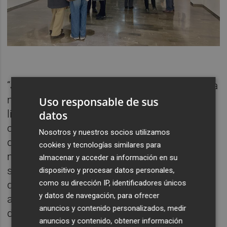
“Josefina, al igual que hicieron en la segunda
mitad del siglo XIX un conjunto de artistas
Uso responsable de sus
liderados por los impresionistas, saca su
datos
caballete del taller para estudiar la
Nosotros y nuestros socios utilizamos
descomposición de la luz. Los reflejos y
cookies y tecnologías similares para
matices en los celajes son prueba de ello”,
almacenar y acceder a información en su
señaló. Por su parte, Josefina cerró el turno
dispositivo y procesar datos personales,
como su dirección IP, identificadores únicos
de parlamentos para agradecer a todo los
y datos de navegación, para ofrecer
asistentes su presencia y compartir un vino
anuncios y contenido personalizados, medir
de honor.
anuncios y contenido, obtener información