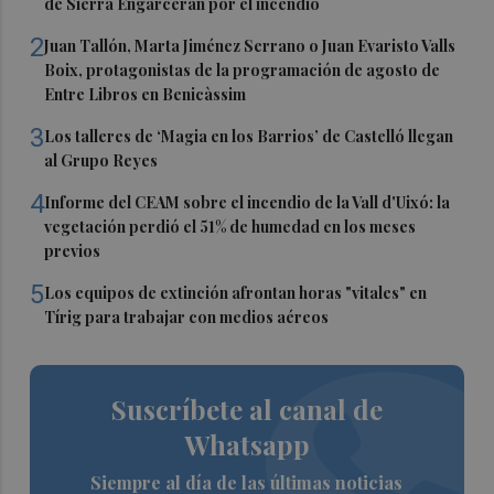
de Sierra Engarcerán por el incendio
2
Juan Tallón, Marta Jiménez Serrano o Juan Evaristo Valls
Boix, protagonistas de la programación de agosto de
Entre Libros en Benicàssim
3
Los talleres de ‘Magia en los Barrios’ de Castelló llegan
al Grupo Reyes
4
Informe del CEAM sobre el incendio de la Vall d'Uixó: la
vegetación perdió el 51% de humedad en los meses
previos
5
Los equipos de extinción afrontan horas "vitales" en
Tírig para trabajar con medios aéreos
Suscríbete al canal de
Whatsapp
Siempre al día de las últimas noticias