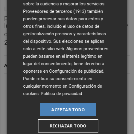
sobre la audiencia y mejorar los servicios.
La exposición podrá visitarse hasta el
Proveedores de terceros (1913)
también
próximo 5 de enero de 2024 en horario de
pueden procesar sus datos para estos y
lunes a viernes de 17.30 a 20.30 y sábados y
otros fines, incluido el uso de datos de
domingos de 11.00 a 13.00 y de 18.00 a
geolocalización precisos y características
del dispositivo. Sus elecciones se aplican
20.00 horas.
solo a este sitio web. Algunos proveedores
pueden basarse en el interés legítimo en
lugar del consentimiento; tiene derecho a
ARCHIVADO EN
oponerse en
Configuración de publicidad
.
Puede retirar su consentimiento en
cualquier momento en
Configuración de
cookies
.
Política de privacidad
ACEPTAR TODO
RECHAZAR TODO