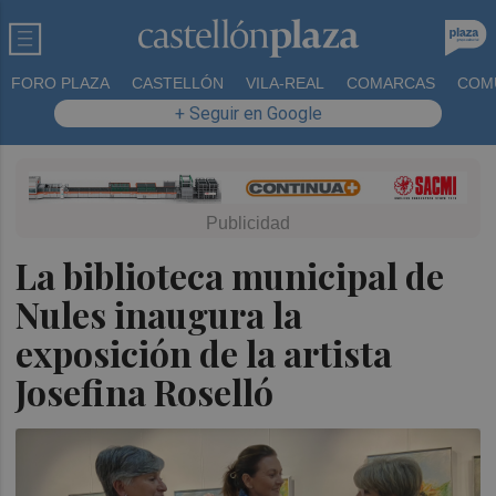
FORO PLAZA
CASTELLÓN
VILA-REAL
COMARCAS
COM
+ Seguir en Google
La biblioteca municipal de
Nules inaugura la
exposición de la artista
Josefina Roselló