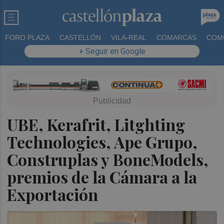
FORO PLAZA
CASTELLÓN
VILA-REAL
COMARCAS
COM
+ Seguir en Google
UBE, Kerafrit, Litghting
Technologies, Ape Grupo,
Construplas y BoneModels,
premios de la Cámara a la
Exportación