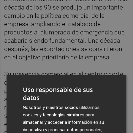
década de los 90 se produjo un importante
cambio en la política comercial de la
empresa, ampliando el catálogo de
productos al alumbrado de emergencia que
acabaría siendo fundamental. Una década
después, las exportaciones se convirtieron
en el objetivo prioritario de la empresa.
Su presencia comercial en el centro y norte
de Europa está ya consolidada,
Uso responsable de sus
principalmente en Rusia, gracias a que en la
datos
actualidad pertenecen al grupo empresarial
ruso Lighting Technologies; paulatinamente
Nosotros y nuestros socios utilizamos
cookies y tecnologías similares para
se han ido incorporando nuevos mercados
almacenar y acceder a información en su
europeos, sudamericanos y de oriente
dispositivo y procesar datos personales,
próximo.