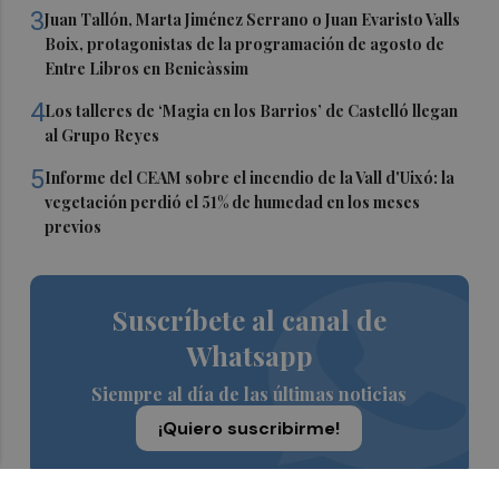
3
Juan Tallón, Marta Jiménez Serrano o Juan Evaristo Valls
Boix, protagonistas de la programación de agosto de
Entre Libros en Benicàssim
4
Los talleres de ‘Magia en los Barrios’ de Castelló llegan
al Grupo Reyes
5
Informe del CEAM sobre el incendio de la Vall d'Uixó: la
vegetación perdió el 51% de humedad en los meses
previos
Suscríbete al canal de
Whatsapp
Siempre al día de las últimas noticias
¡Quiero suscribirme!