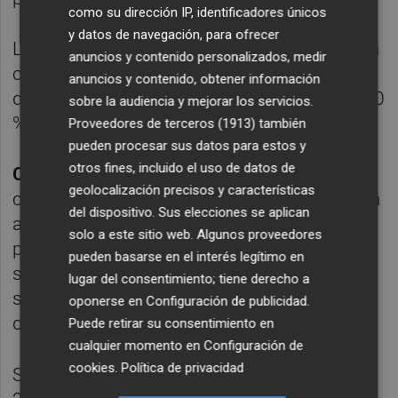
como su dirección IP, identificadores únicos
y datos de navegación, para ofrecer
Las cifras de los últimos tres años reflejan la
anuncios y contenido personalizados, medir
consolidación de la exportación Este
anuncios y contenido, obtener información
dinamismo se refleja en cifras cercanas al 70
sobre la audiencia y mejorar los servicios.
% del total de facturación de la empresa.
Proveedores de terceros (1913)
también
pueden procesar sus datos para estos y
otros fines, incluido el uso de datos de
Construplas SLU,
con 25 años recién
geolocalización precisos y características
cumplidos desde su constitución, se dedica
del dispositivo. Sus elecciones se aplican
al diseño, fabricación y comercialización de
solo a este sitio web. Algunos proveedores
platos de ducha y accesorios de baño bajo
pueden basarse en el interés legítimo en
su marca propia Aquabella, situándose en el
lugar del consentimiento; tiene derecho a
sector dentro del segmento de la gama alta
oponerse en
Configuración de publicidad
.
de producto.
Puede retirar su consentimiento en
cualquier momento en
Configuración de
cookies
.
Política de privacidad
Su expansión internacional empieza en