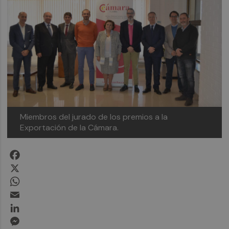
Miembros del jurado de los premios a la
Exportación de la Cámara.
Facebook
X
WhatsApp
Email
LinkedIn
Messenger