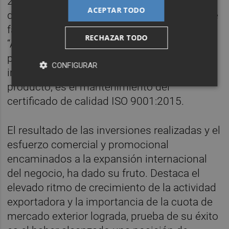
2008, apostando por la innovación, la
ACEPTAR TODO
diferenciación y la calidad. Sus productos se
fabrican empleando un material propio
RECHAZAR TODO
“Akron”, que aporta unas elevadas
prestaciones fisiomecánicas. Como
CONFIGURAR
indicativo de su apuesta por la calidad del
producto, es el mantenimiento del
certificado de calidad ISO 9001:2015.
El resultado de las inversiones realizadas y el
esfuerzo comercial y promocional
encaminados a la expansión internacional
del negocio, ha dado su fruto. Destaca el
elevado ritmo de crecimiento de la actividad
exportadora y la importancia de la cuota de
mercado exterior lograda, prueba de su éxito