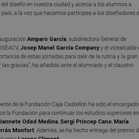
o del diseño en nuestra ciudad y acerca a los alumnos a
 país, a la vez que hacemos partícipes a los diseñadores 
nauguración
Amparo García
, subdirectora General de
l ISEACV,
Josep Manel García Company
y el vicealcalde
tancia de estas jornadas para salir de la rutina y la gran
as gracias”, ha añadido ante el alumnado y el claustro
dente de la Fundación Caja Castellón ha sido el encargado
ce la Fundación para continuar los estudios superiores en
Jannete Oded Medina
,
Sergi Princep Cano
,
María
rrás Monfort
. Además, se ha hecho entrega del premio d
a alumna
Lorena Climent
.