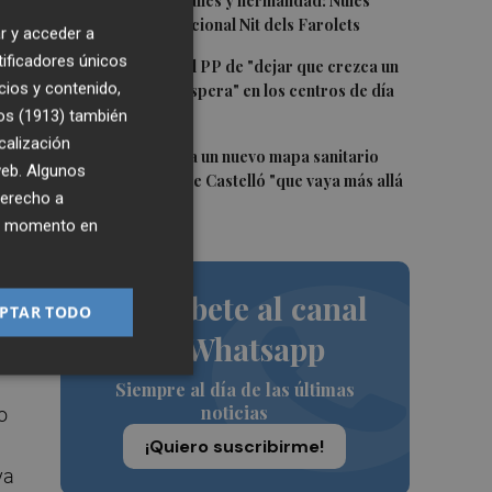
3
Talleres, pasacalles y hermandad: Nules
celebra su tradicional Nit dels Farolets
r y acceder a
tificadores únicos
4
El PSPV acusa al PP de "dejar que crezca un
cios y contenido,
31 % la lista de espera" en los centros de día
de Castellón
os (1913)
también
calización
5
El PSPV reclama un nuevo mapa sanitario
 web. Algunos
para la ciudad de Castelló "que vaya más allá
derecho a
de parches"
ier momento en
Suscríbete al canal
PTAR TODO
de Whatsapp
Siempre al día de las últimas
noticias
o
¡Quiero suscribirme!
ya