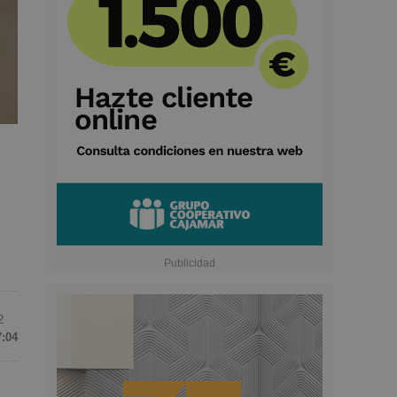
2
7:04