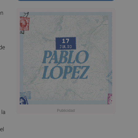
en
 de
 la
el