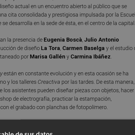
diseño actual en un encuentro abierto al público que se
 una cita consolidada y prestigiosa impulsada por la Escue
e desarrolla en la sede de ésta, en el centro de la capital
can la presencia de
Eugenia Boscà
,
Julio Antonio
ducción de diseño
La Tora
,
Carmen Baselga
y el estudio
pitaneado por
Marisa Gallén
y
Carmina Ibáñez
.
ny
están en constante evolución y en esta ocasión se ha
o y los talleres
Creactiva
por las tardes. De esta manera,
ue los asistentes pueden diseñar piezas con objetos, hacer
rkshop de electrografía, practicar la estampación,
 con el grabado con planchas de fotopolímero.
able de sus datos