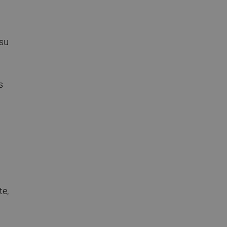
 su
s
te,