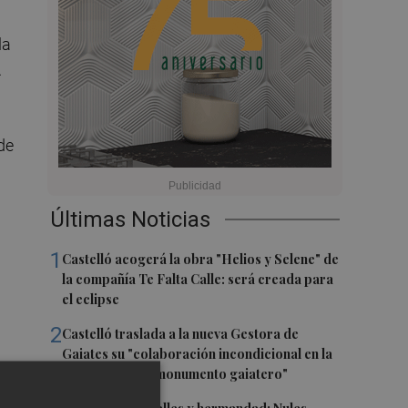
la
.
 de
Últimas Noticias
1
Castelló acogerá la obra "Helios y Selene" de
la compañía Te Falta Calle: será creada para
el eclipse
2
Castelló traslada a la nueva Gestora de
Gaiates su "colaboración incondicional en la
promoción del monumento gaiatero"