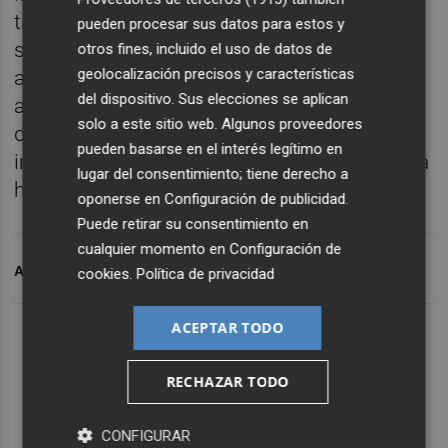
tramitado el 100% de los convenios
pueden procesar sus datos para estos y
singulares del presupuesto inicial poniendo
otros fines, incluido el uso de datos de
geolocalización precisos y características
a disposición de clubes, deportistas y
del dispositivo. Sus elecciones se aplican
ayuntamientos un total de 2.174.000 €, es
solo a este sitio web. Algunos proveedores
decir, el 75% de las ayudas del presupuesto
pueden basarse en el interés legítimo en
inicial que se elevan a 2,9 millones, una "cifra
lugar del consentimiento; tiene derecho a
histórica".
oponerse en
Configuración de publicidad
.
Puede retirar su consentimiento en
cualquier momento en
Configuración de
ARCHIVADO EN
TAC
cookies
.
Política de privacidad
ACEPTAR TODO
RECHAZAR TODO
CONFIGURAR