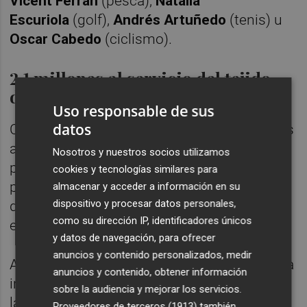
Vicent Ferran
(pesca),
Natalia
Escuriola
(golf),
Andrés Artuñedo
(tenis) u
Oscar Cabedo
(ciclismo).
2,1 millones al servicio del tejido
deportista
Uso responsable de sus
datos
Con la aprobación hace unos días de nuevas
ayudas al impulso del deporte en la
Nosotros y nuestros socios utilizamos
provincia, la Diputación de Castellón ha
cookies y tecnologías similares para
puesto ya a disposición del tejido deportivo
almacenar y acceder a información en su
dispositivo y procesar datos personales,
de la provincia un total de 2.173.961 euros
como su dirección IP, identificadores únicos
este año.
y datos de navegación, para ofrecer
anuncios y contenido personalizados, medir
Así, durante los 100 primeros días del año, la
anuncios y contenido, obtener información
institución provincial ha resuelto el 80% de
sobre la audiencia y mejorar los servicios.
las convocatorias de libre concurrencia y ha
Proveedores de terceros (1913)
también