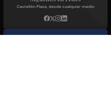
Castellón Plaza, desde cualquier medio
Quienes Somos
Conoce al grupo editorial
Conócenos
Publicidad
Contacto