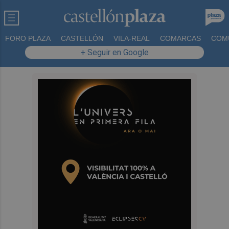
FORO PLAZA
CASTELLÓN
VILA-REAL
COMARCAS
COM
+ Seguir en Google