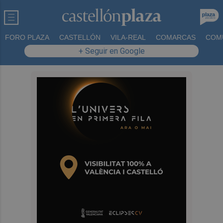
FORO PLAZA
CASTELLÓN
VILA-REAL
COMARCAS
COM
+ Seguir en Google