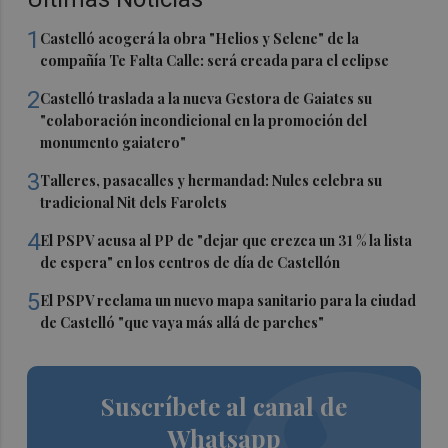
1
Castelló acogerá la obra "Helios y Selene" de la
compañía Te Falta Calle: será creada para el eclipse
2
Castelló traslada a la nueva Gestora de Gaiates su
"colaboración incondicional en la promoción del
monumento gaiatero"
3
Talleres, pasacalles y hermandad: Nules celebra su
tradicional Nit dels Farolets
4
El PSPV acusa al PP de "dejar que crezca un 31 % la lista
de espera" en los centros de día de Castellón
5
El PSPV reclama un nuevo mapa sanitario para la ciudad
de Castelló "que vaya más allá de parches"
Suscríbete al canal de
Whatsapp