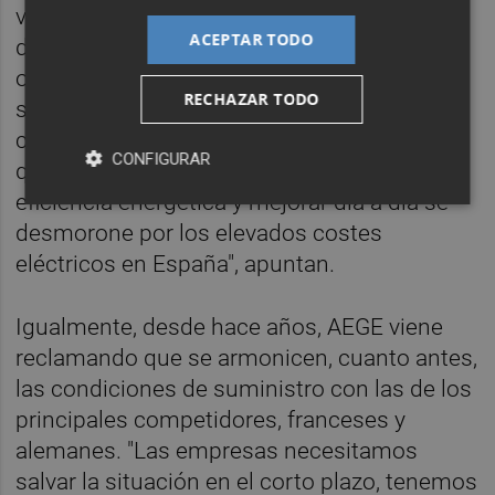
validados por la Comisión Europea, y
ACEPTAR TODO
dotación económica suficiente para lograr el
objetivo de recortar los 20 €/MWh que
RECHAZAR TODO
soporta la industria española frente a la
centro europea. "De esta manera se evitará
CONFIGURAR
que el trabajo de tantos años para ganar en
eficiencia energética y mejorar día a día se
desmorone por los elevados costes
eléctricos en España", apuntan.
Igualmente, desde hace años, AEGE viene
reclamando que se armonicen, cuanto antes,
las condiciones de suministro con las de los
principales competidores, franceses y
alemanes. "Las empresas necesitamos
salvar la situación en el corto plazo, tenemos