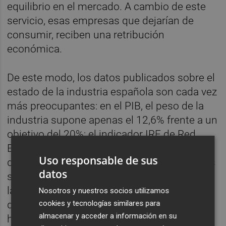
equilibrio en el mercado. A cambio de este
servicio, esas empresas que dejarían de
consumir, reciben una retribución
económica.
De este modo, los datos publicados sobre el
estado de la industria española son cada vez
más preocupantes: en el PIB, el peso de la
industria supone apenas el 12,6% frente a un
objetivo del 20%; el indicador IRE de Red
Eléctrica indica que hasta mayo el consumo
Uso responsable de sus
de la industria ha caído en 2019 un 9%. Y las
datos
señales de alarma se multiplican: en 2018,
las industrias asociadas en AEGE
Nosotros y nuestros socios utilizamos
cookies y tecnologías similares para
disminuyeron su consumo de electricidad
almacenar y acceder a información en su
hasta los 23 TWh, 6,4 % inferior al de 2017.