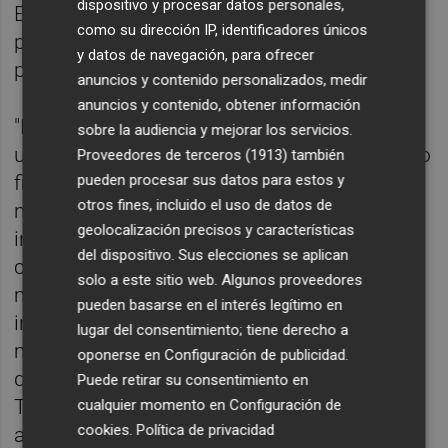
dispositivo y procesar datos personales,
En 2018 y 2019 se han anunciado cierres de
como su dirección IP, identificadores únicos
plantas, varios ERE´s y reducciones de
y datos de navegación, para ofrecer
producción en varios sectores.
anuncios y contenido personalizados, medir
anuncios y contenido, obtener información
"El precio que pagan nuestras industrias es
sobre la audiencia y mejorar los servicios.
un lastre a su competitividad. Nuestro precio
Proveedores de terceros (1913)
también
pueden procesar sus datos para estos y
final de la electricidad es de 20 a 25 €/MWh
otros fines, incluido el uso de datos de
más caro que el que pagan las mismas
geolocalización precisos y características
industrias en Francia y Alemania, donde sí
del dispositivo. Sus elecciones se aplican
cuentan con una política industrial eficaz",
solo a este sitio web. Algunos proveedores
manifiestan desde AEGE, que señalan que la
pueden basarse en el interés legítimo en
industria electrointensiva está "en alerta
lugar del consentimiento; tiene derecho a
máxima", mientras espera con impaciencia
oponerse en
Configuración de publicidad
.
que los Ministerios de Industria, Comercio y
Puede retirar su consentimiento en
Turismo, y para la Transición ecológica
cualquier momento en
Configuración de
cookies
.
Política de privacidad
aprueben el Estatuto con mecanismos,