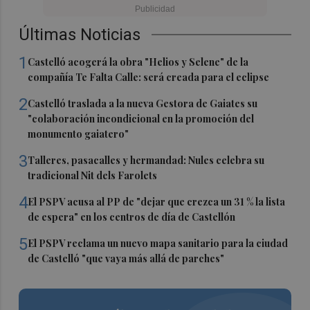
Últimas Noticias
1
Castelló acogerá la obra "Helios y Selene" de la
compañía Te Falta Calle: será creada para el eclipse
2
Castelló traslada a la nueva Gestora de Gaiates su
"colaboración incondicional en la promoción del
monumento gaiatero"
3
Talleres, pasacalles y hermandad: Nules celebra su
tradicional Nit dels Farolets
4
El PSPV acusa al PP de "dejar que crezca un 31 % la lista
de espera" en los centros de día de Castellón
5
El PSPV reclama un nuevo mapa sanitario para la ciudad
de Castelló "que vaya más allá de parches"