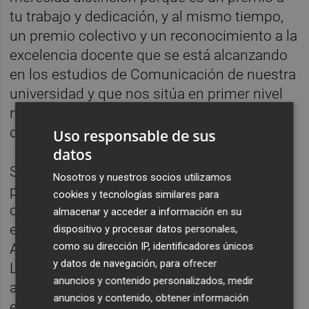
tu trabajo y dedicación, y al mismo tiempo,
un premio colectivo y un reconocimiento a la
excelencia docente que se está alcanzando
en los estudios de Comunicación de nuestra
universidad y que nos sitúa en primer nivel
nacional e internacionalmente", ha
destacado.
Uso responsable de sus
datos
Sergi Villanueva Miñana, que fue el elegido
Nosotros y nuestros socios utilizamos
por los jueces como 'Estudiante Fotógrafo
cookies y tecnologías similares para
del Año' por su trabajo fotográfico
La Terreta
almacenar y acceder a información en su
en la final del Sony World Photography
dispositivo y procesar datos personales,
como su dirección IP, identificadores únicos
Awards celebrada el pasado mes de abril en
y datos de navegación, para ofrecer
Londres, ha agradecido a la Universidad el
anuncios y contenido personalizados, medir
apoyo recibido en todo este proceso, en
anuncios y contenido, obtener información
especial a todas las personas que le han