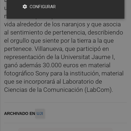
CONFIGURAR
una evocadora representación de su tierra
natal en la que captura la cotidianidad de la
vida alrededor de los naranjos y que asocia
al sentimiento de pertenencia, describiendo
el orgullo que siente por la tierra a la que
pertenece. Villanueva, que participó en
representación de la Universitat Jaume I,
ganó además 30.000 euros en material
fotográfico Sony para la institución, material
que se incorporará al Laboratorio de
Ciencias de la Comunicación (LabCom).
ARCHIVADO EN
UJI