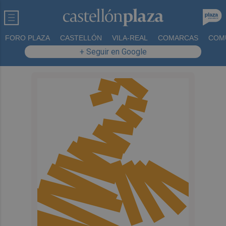
FORO PLAZA
CASTELLÓN
VILA-REAL
COMARCAS
COM
+ Seguir en Google