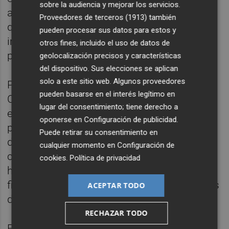
sobre la audiencia y mejorar los servicios.
ayudado. "Para mí es una gran motivación
Proveedores de terceros (1913)
también
que mi trabajo sea reconocido a nivel
pueden procesar sus datos para estos y
internacional y poder dedicarme a esta
otros fines, incluido el uso de datos de
profesión", ha añadido.
geolocalización precisos y características
del dispositivo. Sus elecciones se aplican
solo a este sitio web. Algunos proveedores
Para el director del Departamento de
pueden basarse en el interés legítimo en
Ciencias de la Comunicación, Javier Marzal,
lugar del consentimiento; tiene derecho a
este galardón supone un hito importante
oponerse en
Configuración de publicidad
.
para la UJI. "Tenemos que ser conscientes
Puede retirar su consentimiento en
de su magnitud porque nos permite
cualquier momento en
Configuración de
colocarnos en el mapa a nivel internacional",
cookies
.
Política de privacidad
ha subrayado. Hay que recordar que en la
final se dieron cita los 10 mejores fotógrafos
ACEPTAR TODO
de universidades de todo el mundo.
RECHAZAR TODO
En
La Terreta
, el estudiante de la UJI realiza