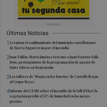
Últimas Noticias
1
Levantan el confinamiento del municipio castellonense
de Sierra Engarcerán por el incendio
2
Juan Tallón, Marta Jiménez Serrano o Juan Evaristo Valls
Boix, protagonistas de la programación de agosto de
Entre Libros en Benicàssim
3
Los talleres de ‘Magia en los Barrios’ de Castelló llegan
al Grupo Reyes
4
Informe del CEAM sobre el incendio de la Vall d'Uixó: la
vegetación perdió el 51% de humedad en los meses
previos