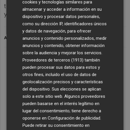
cookies y tecnologías similares para
todas las administraciones su compromiso
almacenar y acceder a información en su
y esfuerzo en la lucha contra los mosquitos.
dispositivo y procesar datos personales,
como su dirección IP, identificadores únicos
y datos de navegación, para ofrecer
ARCHIVADO EN
AYUNTAMIENTO
anuncios y contenido personalizados, medir
anuncios y contenido, obtener información
sobre la audiencia y mejorar los servicios.
Proveedores de terceros (1913)
también
pueden procesar sus datos para estos y
otros fines, incluido el uso de datos de
geolocalización precisos y características
del dispositivo. Sus elecciones se aplican
solo a este sitio web. Algunos proveedores
pueden basarse en el interés legítimo en
lugar del consentimiento; tiene derecho a
oponerse en
Configuración de publicidad
.
Puede retirar su consentimiento en