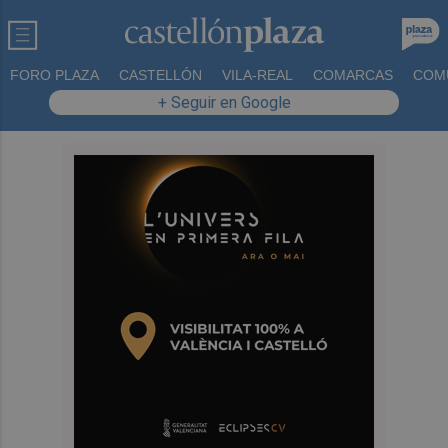
FORO PLAZA
CASTELLÓN
VILA-REAL
COMARCAS
COM
+ Seguir en Google