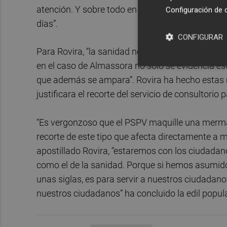
atención. Y sobre todo en semanas como esta, con
Configuración de 
días”.
CONFIGURAR
Para Rovira, “la sanidad no debería ser objeto d
en el caso de Almassora no solo se evidencia est
que además se ampara”. Rovira ha hecho estas
justificara el recorte del servicio de consultorio 
“Es vergonzoso que el PSPV maquille una merma 
recorte de este tipo que afecta directamente a m
apostillado Rovira, “estaremos con los ciudadan
como el de la sanidad. Porque si hemos asumido 
unas siglas, es para servir a nuestros ciudadano
nuestros ciudadanos” ha concluido la edil popula