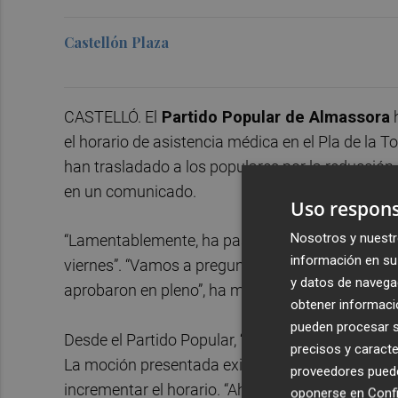
Castellón Plaza
CASTELLÓ. El
Partido Popular de Almassora
h
el horario de asistencia médica en el Pla de la T
han trasladado a los populares por la reducción 
en un comunicado.
Uso respons
Nosotros y nuestr
“Lamentablemente, ha pasado un mes desde aquel
información en su 
viernes”. “Vamos a preguntar al PSOE qué han h
y datos de navega
aprobaron en pleno”, ha manifestado la conceja
obtener informació
pueden procesar su
Desde el Partido Popular, “defendimos en pleno l
precisos y caracte
La moción presentada exigía no solo ampliar el 
proveedores pueden
incrementar el horario. “Ahora los vecinos se qu
oponerse en
Confi