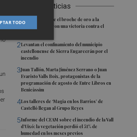
Últimas Noticias
os
1
El Villarreal pone el broche de oro a la
PTAR TODO
pretemporada con una victoria contra el
te
Galatasaray
ino
2
Levantan el confinamiento del municipio
castellonense de Sierra Engarcerán por el
incendio
3
Juan Tallón, Marta Jiménez Serrano o Juan
 un
Evaristo Valls Boix, protagonistas de la
programación de agosto de Entre Libros en
Benicàssim
os
der
4
Los talleres de ‘Magia en los Barrios’ de
Castelló llegan al Grupo Reyes
5
Informe del CEAM sobre el incendio de la Vall
d'Uixó: la vegetación perdió el 51% de
humedad en los meses previos