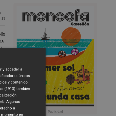
9
4:19
líe
ra
ido
r y acceder a
tificadores únicos
cios y contenido,
os (1913)
también
calización
 web. Algunos
derecho a
su
ier momento en