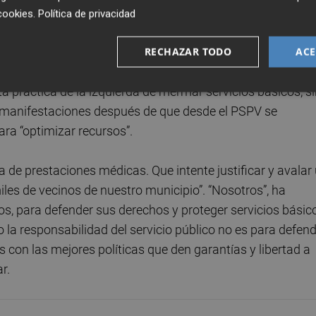
 un festivo de por medio, al final el servicio solo abre d
cookies
.
Política de privacidad
RECHAZAR TODO
ACE
e recortes”, ha considerado la concejala. “Y lamentablemen
a práctica de la izquierda de mermar servicios básicos, s
 manifestaciones después de que desde el PSPV se
para “optimizar recursos”.
de prestaciones médicas. Que intente justificar y avalar
iles de vecinos de nuestro municipio”. “Nosotros”, ha
os, para defender sus derechos y proteger servicios básic
la responsabilidad del servicio público no es para defen
s con las mejores políticas que den garantías y libertad a
r.