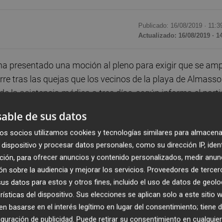
Publicado: 16/08/2019 ·
11:3
Actualizado: 16/08/2019 · 1
a presentado una moción al pleno para exigir que se amp
orre tras las quejas que los vecinos de la playa de Almasso
de la asistencia médica a tres días, según informa el part
able de sus datos
os socios utilizamos cookies y tecnologías similares para almacena
 acuerdo, y el consultorio sigue cerrando martes y
dispositivo y procesar datos personales, como su dirección IP, iden
echo durante este mes para cumplir el acuerdo que
ción, para ofrecer anuncios y contenido personalizados, medir anun
la del PP en Almassora,
Silvana Rovira
.
n sobre la audiencia y mejorar los servicios.
Proveedores de tercer
s datos para estos y otros fines, incluido el uso de datos de geolo
a necesidad de mejorar servicios médicos, no recortarlos”.
rísticas del dispositivo. Sus elecciones se aplican solo a este sitio
número de días de atención sanitaria, sino además
 basarse en el interés legítimo en lugar del consentimiento; tiene 
ejan de que el consultorio ha recortado de forma drástica 
guración de publicidad
. Puede retirar su consentimiento en cualqu