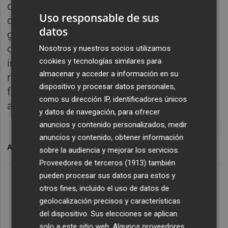
que están expuestas al culto, con pérdidas
Uso responsable de sus
de policromía, rozaduras, suciedad o algún
datos
golpe con fracturas y grietas. La actuación
consistió en primer lugar en eliminar los
Nosotros y nuestros socios utilizamos
cookies y tecnologías similares para
insectos, para después consolidar, rellenar y
almacenar y acceder a información en su
reintegrar la policromía dañada. Esta labor
dispositivo y procesar datos personales,
fue más necesaria en el ángel que
como su dirección IP, identificadores únicos
acompaña al santo y en la base.
y datos de navegación, para ofrecer
anuncios y contenido personalizados, medir
anuncios y contenido, obtener información
ARCHIVADO EN
ARTE SACRO
sobre la audiencia y mejorar los servicios.
Proveedores de terceros (1913)
también
pueden procesar sus datos para estos y
otros fines, incluido el uso de datos de
geolocalización precisos y características
del dispositivo. Sus elecciones se aplican
solo a este sitio web. Algunos proveedores