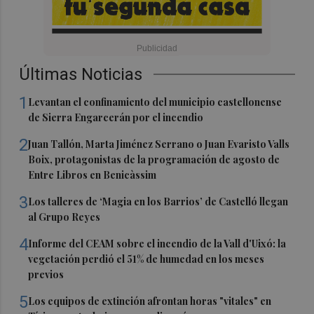
Últimas Noticias
1
Levantan el confinamiento del municipio castellonense
de Sierra Engarcerán por el incendio
2
Juan Tallón, Marta Jiménez Serrano o Juan Evaristo Valls
Boix, protagonistas de la programación de agosto de
Entre Libros en Benicàssim
3
Los talleres de ‘Magia en los Barrios’ de Castelló llegan
al Grupo Reyes
4
Informe del CEAM sobre el incendio de la Vall d'Uixó: la
vegetación perdió el 51% de humedad en los meses
previos
5
Los equipos de extinción afrontan horas "vitales" en