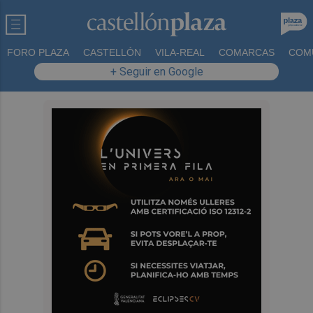
FORO PLAZA
CASTELLÓN
VILA-REAL
COMARCAS
COM
+ Seguir en Google