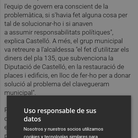
l'equip de govern era conscient de la
problemàtica, si s'havia fet alguna cosa per
tal de solucionar-ho i si anaven
a
assumir
responsabilitats polítiques",
explica Castelló. A més, el grup municipal
va
retreure
a l'alcaldessa "el fet d'utilitzar els
diners del pla 135, que subvenciona la
Diputació de Castelló, en la restauració de
places i edificis,
en lloc
de fer-ho per a donar
solució al problema del clavegueram
municipal".
Precisament, els ciutadans afectats no van
Uso responsable de sus
datos
deixar passar l'oportunitat d'assistir al
ple
i
evidenciar el seu malestar
enfront d'aquesta
Nosotros y nuestros socios utilizamos
problemàtica. Pel que fa a la resposta de
cookies y tecnologías similares para