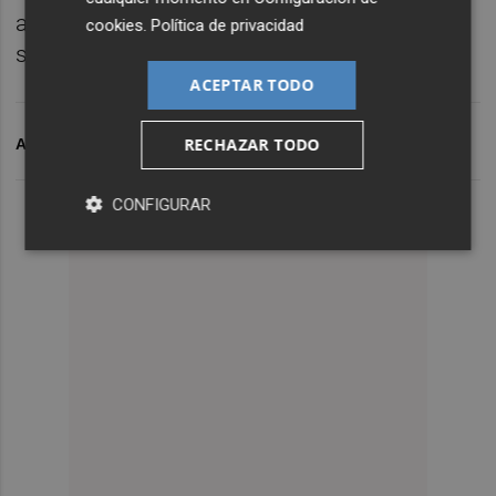
afectats defenen que la pròxima mesura
cookies
.
Política de privacidad
serà denunciar a l'Ajuntament d'Almenara.
ACEPTAR TODO
RECHAZAR TODO
ARCHIVADO EN
AJUNTAMENT D'ALMENARA
CONFIGURAR