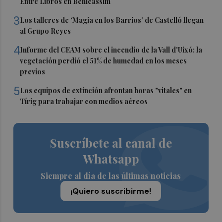
Entre Libros en Benicàssim
3
Los talleres de ‘Magia en los Barrios’ de Castelló llegan
al Grupo Reyes
4
Informe del CEAM sobre el incendio de la Vall d'Uixó: la
vegetación perdió el 51% de humedad en los meses
previos
5
Los equipos de extinción afrontan horas "vitales" en
Tírig para trabajar con medios aéreos
Suscríbete al canal de
Whatsapp
Siempre al día de las últimas noticias
¡Quiero suscribirme!