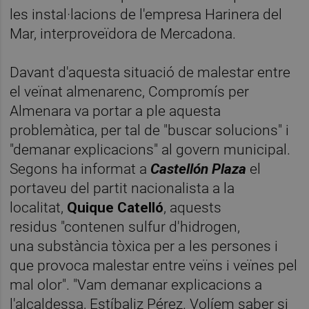
les instal·lacions de
l'empresa
Harinera
del
Mar,
interproveïdora
de Mercadona.
Davant d'aquesta situació de malestar entre
el veïnat almenarenc, Compromís per
Almenara va portar a
ple aquesta
problemàtica, per tal de "buscar solucions" i
"demanar explicacions" al govern municipal.
Segons ha
informat a
Castellón Plaza
el
portaveu del partit nacionalista a la
localitat,
Quique
Catelló
, aquests
residus
"contenen sulfur d'hidrogen,
una
substància
tòxica per a les persones i
que provoca malestar entre veïns i veïnes pel
mal olor". "Vam demanar explicacions a
l'alcaldessa,
Estíbaliz
Pérez.
Volíem
saber si