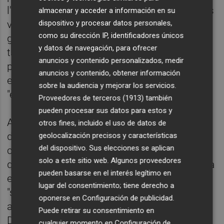
l'equip de govern, segons han informat fonts
almacenar y acceder a información en su
veïnals, l'alcaldessa va demanar permís al
dispositivo y procesar datos personales,
como su dirección IP, identificadores únicos
govern provincial el passat mes de juny per
y datos de navegación, para ofrecer
tal de connectar les
canonades
del
anuncios y contenido personalizados, medir
polígon
Tras
Castell a una depuradora que
anuncios y contenido, obtener información
està més a prop de la mar d'Almenara, però
sobre la audiencia y mejorar los servicios.
"encara no ha rebut resposta".
Proveedores de terceros (1913)
también
pueden procesar sus datos para estos y
Així doncs, els veïns i veïnes perjudicats
fa
otros fines, incluido el uso de datos de
dos anys que insisteixen
per tal que el
geolocalización precisos y características
del dispositivo. Sus elecciones se aplican
consistori oferisca una solució i assenyalen
solo a este sitio web. Algunos proveedores
que l'alcaldessa "només s'ha reunit una volta
pueden basarse en el interés legítimo en
en nosaltres". I que en més d'una ocasió
lugar del consentimiento; tiene derecho a
"s'ha hagut de cridar a la
policia
i
oponerse en
Configuración de publicidad
.
a
tècnics
d'Hidraqua
per les males olors".
Puede retirar su consentimiento en
Davant d'aquesta situació, els ciutadans
cualquier momento en
Configuración de