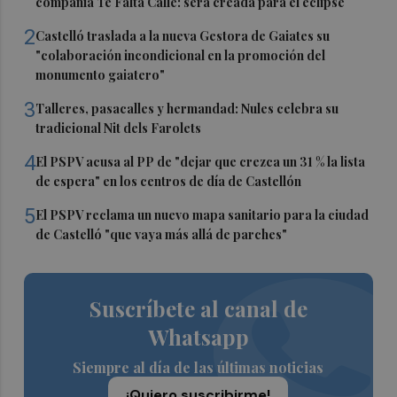
compañía Te Falta Calle: será creada para el eclipse
2
Castelló traslada a la nueva Gestora de Gaiates su
"colaboración incondicional en la promoción del
monumento gaiatero"
3
Talleres, pasacalles y hermandad: Nules celebra su
tradicional Nit dels Farolets
4
El PSPV acusa al PP de "dejar que crezca un 31 % la lista
de espera" en los centros de día de Castellón
5
El PSPV reclama un nuevo mapa sanitario para la ciudad
de Castelló "que vaya más allá de parches"
Suscríbete al canal de
Whatsapp
Siempre al día de las últimas noticias
¡Quiero suscribirme!