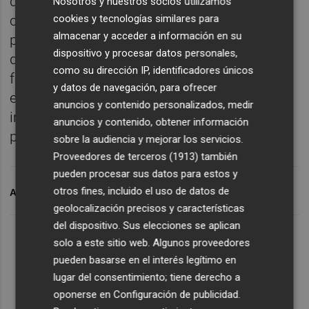
deportivo y de ocio. Además de la
Nosotros y nuestros socios utilizamos
cookies y tecnologías similares para
competición, el torneo contará con la
almacenar y acceder a información en su
presencia de música en directo. El torneo
dispositivo y procesar datos personales,
dispondrá de categoría masculina y
como su dirección IP, identificadores únicos
femenina con tres niveles en cada una de
y datos de navegación, para ofrecer
ellas, además de una categoría infantil y las
anuncios y contenido personalizados, medir
inscripciones podrán realizarse hasta el
anuncios y contenido, obtener información
próximo 8 de diciembre.
sobre la audiencia y mejorar los servicios.
Proveedores de terceros (1913)
también
pueden procesar sus datos para estos y
otros fines, incluido el uso de datos de
ARCHIVADO EN
EPA
geolocalización precisos y características
del dispositivo. Sus elecciones se aplican
solo a este sitio web. Algunos proveedores
pueden basarse en el interés legítimo en
lugar del consentimiento; tiene derecho a
oponerse en
Configuración de publicidad
.