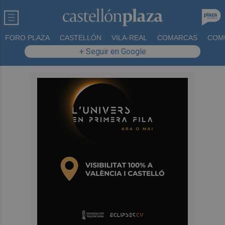
FORO PLAZA
CASTELLÓN
VILA-REAL
COMARCAS
COM
+ Seguir en Google