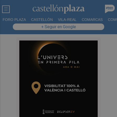
FORO PLAZA
CASTELLÓN
VILA-REAL
COMARCAS
COM
+ Seguir en Google