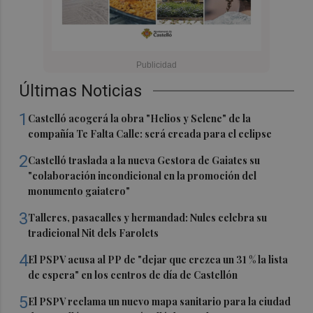
Últimas Noticias
1
Castelló acogerá la obra "Helios y Selene" de la
compañía Te Falta Calle: será creada para el eclipse
2
Castelló traslada a la nueva Gestora de Gaiates su
"colaboración incondicional en la promoción del
monumento gaiatero"
3
Talleres, pasacalles y hermandad: Nules celebra su
tradicional Nit dels Farolets
4
El PSPV acusa al PP de "dejar que crezca un 31 % la lista
de espera" en los centros de día de Castellón
5
El PSPV reclama un nuevo mapa sanitario para la ciudad