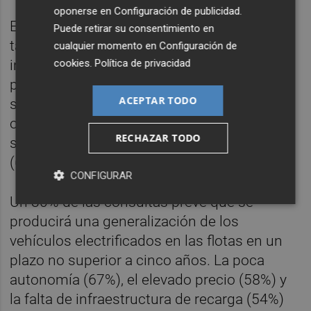
oponerse en
Configuración de publicidad
.
El Centro de Demoscopia de Movilidad, que
Puede retirar su consentimiento en
también ha participado en el estudio, ha
cualquier momento en
Configuración de
cookies
.
Política de privacidad
incorporado, por primera vez, la consulta a
profesionales con capacidad de gestión
ACEPTAR TODO
sobre la flota de vehículos sobre la que
operan sus empresas y el diésel continúa
RECHAZAR TODO
siendo la alternativa preferida para el sector
(69%).
CONFIGURAR
Un 30% de las consultas prevé que se
producirá una generalización de los
vehículos electrificados en las flotas en un
plazo no superior a cinco años. La poca
autonomía (67%), el elevado precio (58%) y
la falta de infraestructura de recarga (54%)