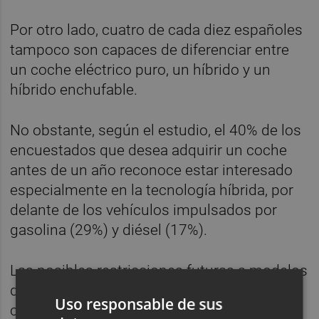
Por otro lado, cuatro de cada diez españoles
tampoco son capaces de diferenciar entre
un coche eléctrico puro, un híbrido y un
híbrido enchufable.
No obstante, según el estudio, el 40% de los
encuestados que desea adquirir un coche
antes de un año reconoce estar interesado
especialmente en la tecnología híbrida, por
delante de los vehículos impulsados por
gasolina (29%) y diésel (17%).
Las posibles restricciones futuras a modelos
de combustión en las principales ciudades
Uso responsable de sus
continúa siendo una constante en lo que a