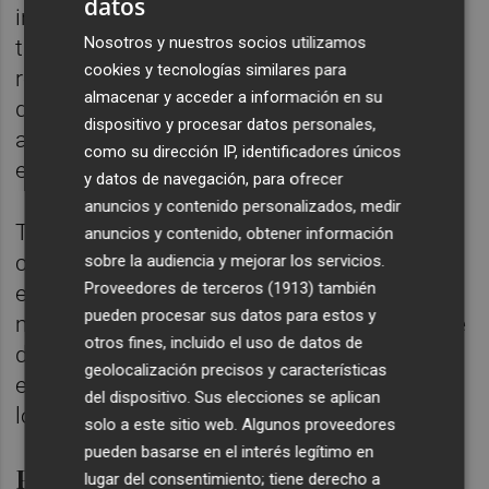
datos
intención de compra se refiere. Uno de cada
Nosotros y nuestros socios utilizamos
tres encuestados reconoce que las medidas
cookies y tecnologías similares para
restrictivas aplicadas a los automóviles
almacenar y acceder a información en su
diésel y de gasolina por distintas
dispositivo y procesar datos personales,
administraciones han provocado un retraso
como su dirección IP, identificadores únicos
en la decisión de compra.
y datos de navegación, para ofrecer
anuncios y contenido personalizados, medir
Tesla es el fabricante que mejor
anuncios y contenido, obtener información
consideración tiene entre los encuestados
sobre la audiencia y mejorar los servicios.
Proveedores de terceros (1913)
también
en cuanto a su compromiso
pueden procesar sus datos para estos y
medioambiental, así como en el apartado de
otros fines, incluido el uso de datos de
desarrollo tecnológico. Por su parte, Volvo
geolocalización precisos y características
es la marca referente para los españoles en
del dispositivo. Sus elecciones se aplican
lo que a seguridad se refiere.
solo a este sitio web. Algunos proveedores
pueden basarse en el interés legítimo en
Profesionales
lugar del consentimiento; tiene derecho a