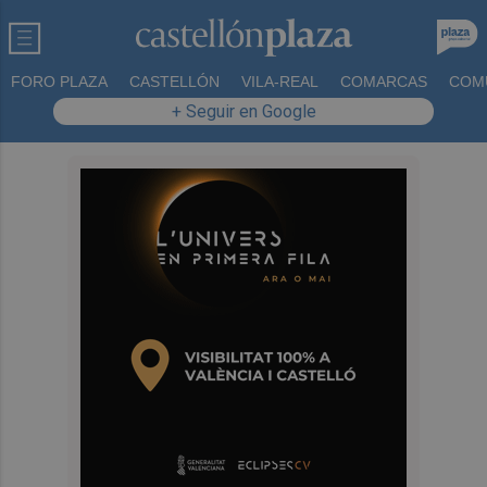
FORO PLAZA
CASTELLÓN
VILA-REAL
COMARCAS
COM
+ Seguir en Google