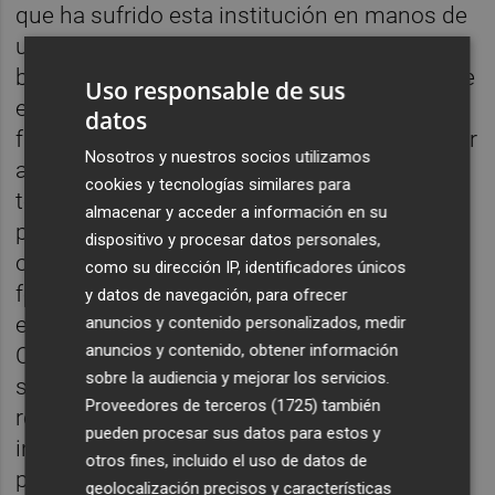
que ha sufrido esta institución en manos de
un PSPV que la ha convertido en sucursal
bancaria de la Generalitat Valenciana". Desde
Uso responsable de sus
el PP, "nuestro compromiso con la provincia
datos
frente a quienes utilizan su dinero para pagar
Nosotros y nuestros socios utilizamos
a su jefe de filas. Nuestra defensa del
cookies y tecnologías similares para
territorio frente a quienes bloquean ayudas
almacenar y acceder a información en su
para recuperar la costa o niegan
dispositivo y procesar datos personales,
oportunidades con recortes en materia de
como su dirección IP, identificadores únicos
formación y empleo. Y nuestra apuesta por
y datos de navegación, para ofrecer
el liderazgo de una provincia que el PSPV y
anuncios y contenido personalizados, medir
anuncios y contenido, obtener información
Compromís han decidido someter negando
sobre la audiencia y mejorar los servicios.
subvenciones que frenen la despoblación o
Proveedores de terceros (1725)
también
rechazando pruebas ciclistas
pueden procesar sus datos para estos y
internacionales que son ejemplo de lucha
otros fines, incluido el uso de datos de
por la igualdad".
geolocalización precisos y características