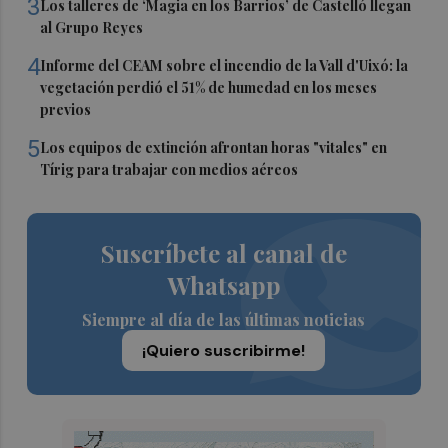
3
Los talleres de ‘Magia en los Barrios’ de Castelló llegan
al Grupo Reyes
4
Informe del CEAM sobre el incendio de la Vall d'Uixó: la
vegetación perdió el 51% de humedad en los meses
previos
5
Los equipos de extinción afrontan horas "vitales" en
Tírig para trabajar con medios aéreos
Suscríbete al canal de
Whatsapp
Siempre al día de las últimas noticias
¡Quiero suscribirme!