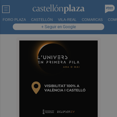
FORO PLAZA
CASTELLÓN
VILA-REAL
COMARCAS
COM
+ Seguir en Google