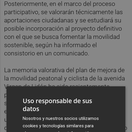
Posteriormente, en el marco del proceso
participativo, se valorarán técnicamente las
aportaciones ciudadanas y se estudiará su
posible incorporación al proyecto definitivo
con el que se busca fomentar la movilidad
sostenible, según ha informado el
consistorio en un comunicado.
La memoria valorativa del plan de mejora de
la movilidad peatonal y ciclista de la avenida
Virgen de Lidón ha sido recientemente
presentada a la convocatoria de
Uso responsable de sus
subvenciones a proyectos singulares de
datos
entidades locales que favorezcan el paso a
Nosotros y nuestros socios utilizamos
una economía baja en carbono en el marco
cookies y tecnologías similares para
del programa operativo Feder de crecimiento