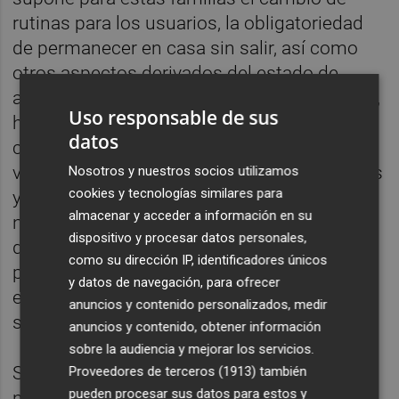
rutinas para los usuarios, la obligatoriedad
de permanecer en casa sin salir, así como
otros aspectos derivados del estado de
alarma sanitaria establecido por el Gobierno,
Uso responsable de sus
han acordado fijar este plan específico que
datos
contemplará soporte telefónico diario para
valorar y atender necesidades de las familias
Nosotros y nuestros socios utilizamos
cookies y tecnologías similares para
y transmitirles todo el apoyo emocional que
almacenar y acceder a información en su
necesiten, ofrecer pautas de actuación ante
dispositivo y procesar datos personales,
diferentes situaciones, así como
como su dirección IP, identificadores únicos
proporcionar una rutina que ayude a la
y datos de navegación, para ofrecer
estimulación cognitiva física y control
anuncios y contenido personalizados, medir
sanitario de las personas afectadas.
anuncios y contenido, obtener información
sobre la audiencia y mejorar los servicios.
Se trata de recoger una demanda de
Proveedores de terceros (1913)
también
pueden procesar sus datos para estos y
necesidades de urgencia debido al cambio