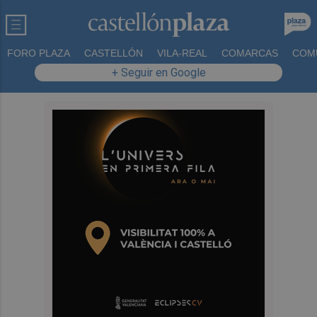
FORO PLAZA
CASTELLÓN
VILA-REAL
COMARCAS
COM
+ Seguir en Google