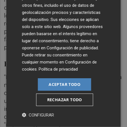
otros fines, incluido el uso de datos de
de hábitos diarios que facilite la estancia de
geolocalización precisos y características
los usuarios en sus domicilios, orientar y
del dispositivo. Sus elecciones se aplican
reconducir cualquier cambio que se
solo a este sitio web. Algunos proveedores
produzca de manera sorprendente para la
pueden basarse en el interés legítimo en
familia y que no tengan los mecanismos
lugar del consentimiento; tiene derecho a
para hacerle frente, ha apuntado AFA.
oponerse en
Configuración de publicidad
.
Puede retirar su consentimiento en
Rutinas y tranquilidad
cualquier momento en
Configuración de
cookies
.
Política de privacidad
"Nuestra intención es conseguir, dentro de la
ACEPTAR TODO
medida de lo posible, no romper por
completo las rutinas adquiridas de nuestros
RECHAZAR TODO
usuarios y que tan bien les viene", ha
indicado la asociación, que ha reconocido
CONFIGURAR
que conseguirlo al cien por cien es
"imposible", pero sí ayudar a los cuidadores