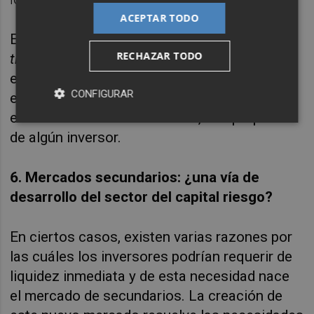
ACEPTAR TODO
En concreto, cabe destacar los
LP secondary
RECHAZAR TODO
transactions
(transacciones secundarias
entre inversores), un fenómeno que consiste
CONFIGURAR
en la compraventa de participaciones que, en
el momento de la transacción, son propiedad
de algún inversor.
6. Mercados secundarios: ¿una vía de
desarrollo del sector del capital riesgo?
En ciertos casos, existen varias razones por
las cuáles los inversores podrían requerir de
liquidez inmediata y de esta necesidad nace
el mercado de secundarios. La creación de