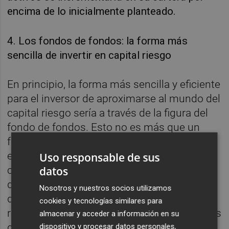
encima de lo inicialmente planteado.
4. Los fondos de fondos: la forma más
sencilla de invertir en capital riesgo
En principio, la forma más sencilla y eficiente
para el inversor de aproximarse al mundo del
capital riesgo sería a través de la figura del
fondo de fondos. Esto no es más que un
fondo gestionado por un equipo
especializado dentro de una gestora de
Uso responsable de sus
capital riesgo y que desarrolla un programa
datos
de inversión en otros fondos que están
Nosotros y nuestros socios utilizamos
disponibles en el mercado. De forma
cookies y tecnologías similares para
resumida, el inversor accederá a fondos a los
almacenar y acceder a información en su
que, de forma individual, no tendría acceso,
dispositivo y procesar datos personales,