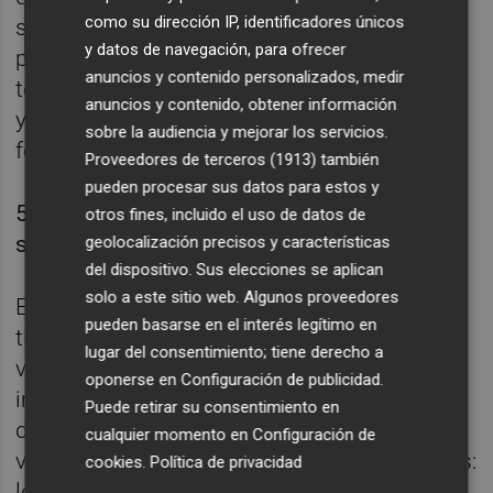
como su dirección IP, identificadores únicos
se podrá beneficiar de una gestión
y datos de navegación, para ofrecer
profesionalizada del programa de inversión,
anuncios y contenido personalizados, medir
tendrá la diversificación óptima que requiere
anuncios y contenido, obtener información
y este equipo especializado gestionará de
sobre la audiencia y mejorar los servicios.
forma eficiente los flujos de efectivo.
Proveedores de terceros (1913)
también
pueden procesar sus datos para estos y
5. ¿Cuáles son las nuevas tendencias en este
otros fines, incluido el uso de datos de
sector?
geolocalización precisos y características
del dispositivo. Sus elecciones se aplican
solo a este sitio web. Algunos proveedores
Existe una estrategia de inversión en este
pueden basarse en el interés legítimo en
tipo de activos que se ha ido abriendo cada
lugar del consentimiento; tiene derecho a
vez más paso entre las carteras de
oponerse en
Configuración de publicidad
.
inversores, ofreciendo beneficios de
Puede retirar su consentimiento en
diferentes tipos, que también llaman cada
cualquier momento en
Configuración de
vez más la atención de los fondos de fondos:
cookies
.
Política de privacidad
los mercados secundarios de capital riesgo.